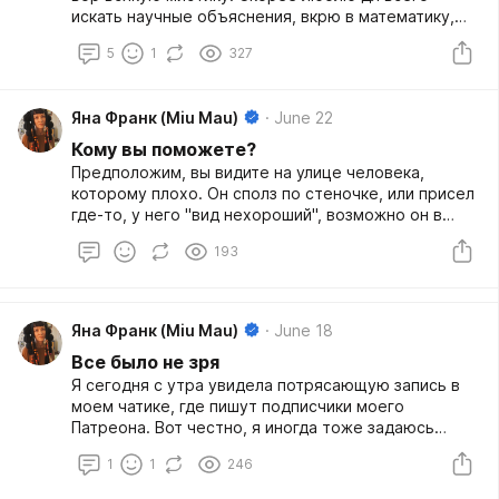
искать научные объяснения, вкрю в математику,
статистику, что можно удачно
5
1
327
перепрограммировать мозги и убедить в чем-то
психику, и всякое такое.
Яна Франк (Miu Mau)
June 22
Кому вы поможете?
Предположим, вы видите на улице человека,
которому плохо. Он сполз по стеночке, или присел
где-то, у него "вид нехороший", возможно он в
полубессознательном состоянии, или совсем уже
193
без сознания, его тошнит, или он держится за
сердце, в общем, видны разные признаки, что, по
большом счету, ему бы в больничку.
Яна Франк (Miu Mau)
June 18
Все было не зря
Я сегодня с утра увидела потрясающую запись в
моем чатике, где пишут подписчики моего
Патреона. Вот честно, я иногда тоже задаюсь
вопросом, что я тут делаю. Барахтаюсь, что-то
1
1
246
пишу, рисую, снимаю, но на самом деле часто
кажется, что это все - ерунда и тлен.