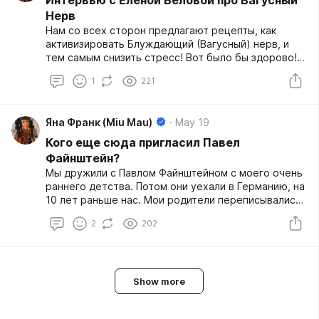
Интервью с Еленой Беловой про Вагусный
Нерв
Нам со всех сторон предлагают рецепты, как
активизировать Блуждающий (Вагусный) нерв, и
тем самым снизить стресс! Вот было бы здорово! Я
расспросила нейробиолога Елену Белову,
1
221
возможно ли это, вредно ли это, и насколько
человек действительно может управлять такими
вещами. Канал Елены: https://t.me/hippopocampus
Яна Франк (Miu Mau)
May 19
Кого еще сюда пригласил Павел
Файнштейн?
Мы дружили с Павлом Файнштейном с моего очень
раннего детства. Потом они уехали в Германию, на
10 лет раньше нас. Мои родители переписывались
с Павлом, несмотря на то, что все их переписки
2
202
стабильно читал КГБ. А потом началась
перестройка, начал падать "железный занавес", и
мы смогли приехать в Западный Берлин в гости.
(Там же и влюбились немедленно в этот город,
после чего все постоянно говорили о том, что
Show more
когда-нибудь мы туда переедем.) Но тогда еще не
было понятно, как это сделать. Помню, как мы