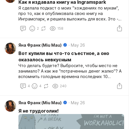
слушается. Хочу сделать симметрично, правая
Как я издавала книгу на Ingramspark
хорошо идет, левая проваливается. Обсуждаем с
Я сделала подкаст о моих "хождениях по мукам",
тренером, что делать: более "сильную" правую
про то, как я опубликовала свою книгу на
подогнать? Или все-таки тянуть более слабую
Инграмспарк, и решила выложить для всех. Это -
левую? Потому что, если серьезно, правая все
тяжело и длинно. Но некоторые утверждают, что
делает как надо и хорошо смотрится, и жалко это
2
158
им интересною
ломать. Но левая активнее сопротивляется.
Яна Франк (Miu Mau)
May 26
Вот купили вы что-то съестное, а оно
оказалось невкусным
Что делать будете? Выбросите, чтобы место не
занимало? А как же "потраченных денег жалко"? А
вспомнить голодные времена последних 10
поколений, и испытать чувство вины?
4
4
240
Яна Франк (Miu Mau)
May 26
Я не трудоголик!