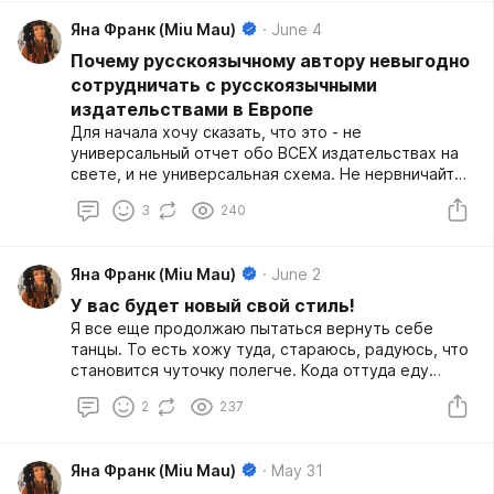
Яна Франк (Miu Mau)
June 4
Почему русскоязычному автору невыгодно
сотрудничать с русскоязычными
издательствами в Европе
Для начала хочу сказать, что это - не
универсальный отчет обо ВСЕХ издательствах на
свете, и не универсальная схема. Не нервничайте,
если у вас по-другому, и вы считаете, что вас этот
3
240
текст не касается. Просто напишите в
комментариях про себя, и расскажите, как оно
устроено у вас.
Яна Франк (Miu Mau)
June 2
У вас будет новый свой стиль!
Я все еще продолжаю пытаться вернуть себе
танцы. То есть хожу туда, стараюсь, радуюсь, что
становится чуточку полегче. Кода оттуда еду
домой, всегда думаю, что хочется еще, и то, и это,
2
237
и вон то разучить, и над этим движением
поработать. Однако одновременно я ною.
Продолжаю скорбеть обо всем, что отвалиось. И
Яна Франк (Miu Mau)
May 31
ноги я еле как переставляю, и рука левая не