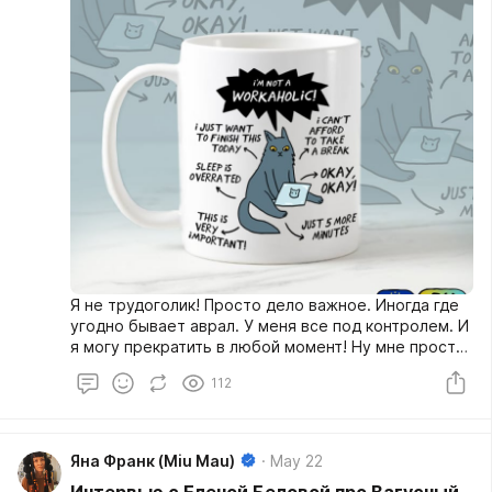
Я не трудоголик! Просто дело важное. Иногда где
угодно бывает аврал. У меня все под контролем. И
я могу прекратить в любой момент! Ну мне просто
нравится моя работа! И вообще, это же хорошо,
112
когда человек трудится? К неработающим
придираются, к работающим - тоже.
Яна Франк (Miu Mau)
May 22