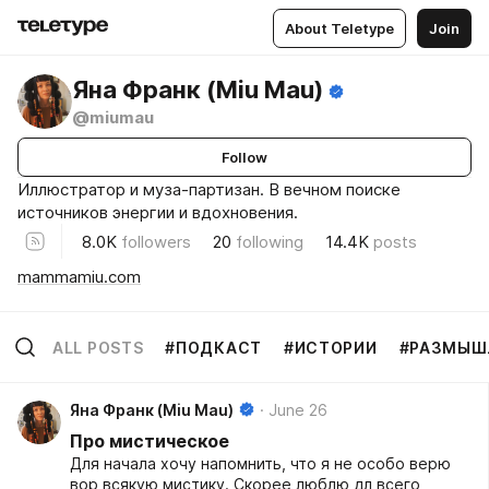
About Teletype
Join
Яна Франк (Miu Mau)
@miumau
Follow
Иллюстратор и муза-партизан. В вечном поиске
источников энергии и вдохновения.
8.0K
followers
20
following
14.4K
posts
mammamiu.com
ALL POSTS
#ПОДКАСТ
#ИСТОРИИ
#РАЗМЫШ
Яна Франк (Miu Mau)
June 26
Про мистическое
Для начала хочу напомнить, что я не особо верю
вор всякую мистику. Скорее люблю дл всего