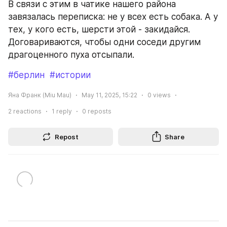
В связи с этим в чатике нашего района 
завязалась переписка: не у всех есть собака. А у 
тех, у кого есть, шерсти этой - закидайся. 
Договариваются, чтобы одни соседи другим 
драгоценного пуха отсыпали.
#берлин
#истории
Яна Франк (Miu Mau)
May 11, 2025, 15:22
0
views
2
reactions
1
reply
0
reposts
Repost
Share