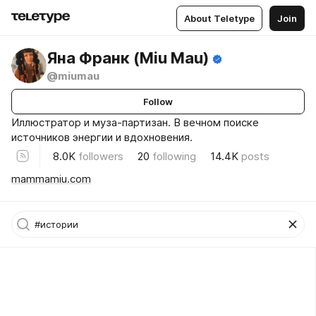
About Teletype
Join
Яна Франк (Miu Mau)
@miumau
Follow
Иллюстратор и муза-партизан. В вечном поиске
источников энергии и вдохновения.
8.0K
followers
20
following
14.4K
posts
mammamiu.com