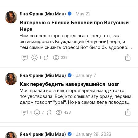
Яна Франк (Miu Mau)
May 22
Интервью с Еленой Беловой про Вагусный
Нерв
Нам со всех сторон предлагают рецепты, как
активизировать Блуждающий (Вагусный) нерв, и
тем самым снизить стресс! Вот было бы здорово! Я
расспросила нейробиолога Елену Белову,
1
222
возможно ли это, вредно ли это, и насколько
человек действительно может управлять такими
вещами. Канал Елены: https://t.me/hippopocampus
Яна Франк (Miu Mau)
January 7
Как переубедить навернувшийся мозг
Моя правая нога некоторое время назад что-то
почувствовала. Все, кто слышат эту фразу, первым
делом говорят "ура!". Но на самом деле поводов
для "ура" я не вижу. Потому что нога по-прежнему
4
7
423
не чувствует ничего, что есть: уколы, горячее-
холодное, сильные удары током, колесико, из
которого торчат гвозди. А также контакт с полом и
любые прикосновения. НОЛЬ ощущений от всего
Яна Франк (Miu Mau)
January 28, 2023
этого (ниже колена). А выше колена нога иногда