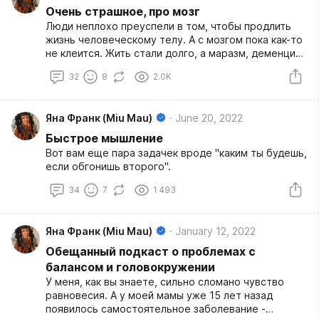
Очень страшное, про мозг
ощущает парестезии (мурашки), или какое-то
размытое чувство онемения.
Люди неплохо преуспели в том, чтобы продлить
жизнь человеческому телу. А с мозгом пока как-то
не клеится. Жить стали долго, а маразм, деменция
и Альцгеймер наступают так же рано. И люди
32
8
2.0K
только больше лет не умирают, при этом
методично выживая из ума. И всем так хотелось
бы этого избежать, но ученые только гадают о
Яна Франк (Miu Mau)
June 20, 2022
том, что могло бы помочь. Ну да, учить языки.
Шевелить мозгами. Читать, головоломки решать,
Быстрое мышление
танцевать и заниматься боевыми искусствами.
Вот вам еще пара задачек вроде "каким ты будешь,
Побольше общаться с другими людьми, брать на
если обгонишь второго".
себя всякие социально полезные функции,
наполнять свою жизнь смыслом.
34
7
1 493
Яна Франк (Miu Mau)
January 12, 2022
Обещанный подкаст о проблемах с
балансом и головокружении
У меня, как вы знаете, сильно сломано чувство
равновесия. А у моей мамы уже 15 лет назад
появилось самостоятельное заболевание -