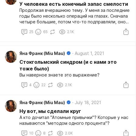
дело об этом писать и читать "мотивирующие
У человека есть конечный запас смелости
цитаты", а другое дело - в очередной раз
Продолжая вчерашнюю тему. У меня за последние
убедиться на практике.
годы было несколько операций на глазах. Сначала
четыре большие, потом что-то подправляли, оно
опять съезжало, опять подгоняли. В итоге всего их
25
65
2.1K
было семь. И после последней некоторые вещи
стали лучше. Но глобально все эти перемены
видимо суммировались, иу меня опять стало плохо
с равновесием. Я обнаружила, что вообще больше
Яна Франк (Miu Mau)
August 1, 2021
не могу стоять на одной ноге. Вотзаканчивается
Стокгольмский синдром (и с нами это
любая тренировка - танцы, зумба, и там растяжка
10 минут, ис реди прочих все берутся за одну ногу
тоже было)
и тянут ее к спине. Это я могла. А после последней
Вы наверное знаете это выражение?
операции поняла, что не могу. Вообще. Ни качаясь,
ни на минуточку. Просто падаю сразу.
4
22
2.1K
Яна Франк (Miu Mau)
July 18, 2021
Ну вот, мы сделали круг
А кто дочитал "Атомные привычки"? Которые у нас
называются "методом одного процента"?
10
8
2.0K