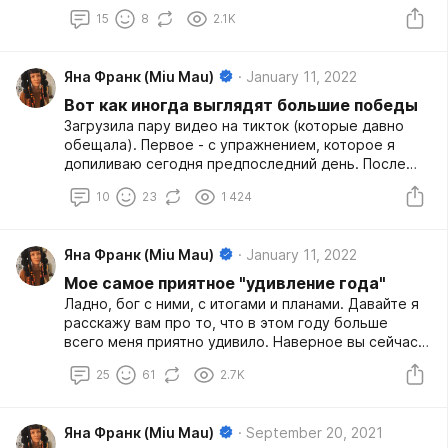
"головокружение". Т.е. у нее это не симптом чего-
15
8
2.1K
то, а самостоятельная проблема. К сожалению,
она оказалась достаточно распространенной. В
итоге я последние много лет интересуюсь тем,
Яна Франк (Miu Mau)
January 11, 2022
откуда эти проблемы берутся, и как лечатся. Вот
рассказ о том, что я успела об этом узнать.
Вот как иногда выглядят большие победы
Загрузила пару видео на тикток (которые давно
обещала). Первое - с упражнением, которое я
допиливаю сегодня предпоследний день. После
этого переходим к следующей каторге. Выглядит
10
23
1 424
не очень стабильно, но на самом деле я в этих
переходах, гже надо перекладывать руки на
поднятой ноге, уже стала чувствовать себя очень
Яна Франк (Miu Mau)
January 11, 2022
стабильно и уверенно. Ну т.е. это не означает, что
я там могла бы выдержать еще хоть долю секунды.
Мое самое приятное "удивление года"
:-) :-) Но то время, которое я там, я стою и во мне
Ладно, бог с ними, с итогами и планами. Давайте я
нет паники - прогресс!
расскажу вам про то, что в этом году больше
всего меня приятно удивило. Наверное вы сейчас
закатите глаза и разведете руками, когда
25
61
2.7K
прочитаете, о чем я собралась написать. Потому
что банальнее темы придумать нельзя. И это все
стоооолько раз говорилось и писалось везде,
Яна Франк (Miu Mau)
September 20, 2021
наверное оно уже всем оскомину набило. Но! Одно