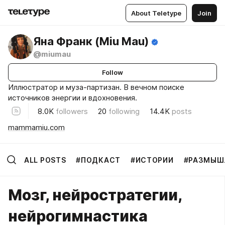
About Teletype
Join
Яна Франк (Miu Mau)
@miumau
Follow
Иллюстратор и муза-партизан. В вечном поиске
источников энергии и вдохновения.
8.0K
followers
20
following
14.4K
posts
mammamiu.com
ALL POSTS
#ПОДКАСТ
#ИСТОРИИ
#РАЗМЫШ
Мозг, нейростратегии,
нейрогимнастика