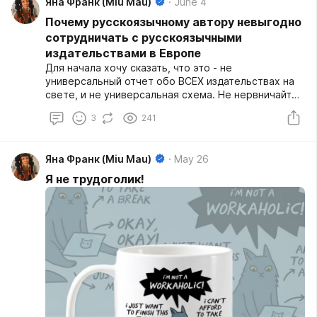
Яна Франк (Miu Mau)
June 4
Почему русскоязычному автору невыгодно
сотрудничать с русскоязычными
издательствами в Европе
Для начала хочу сказать, что это - не
универсальный отчет обо ВСЕХ издательствах на
свете, и не универсальная схема. Не нервничайте,
если у вас по-другому, и вы считаете, что вас этот
3
241
текст не касается. Просто напишите в
комментариях про себя, и расскажите, как оно
устроено у вас.
Яна Франк (Miu Mau)
May 26
Я не трудоголик!