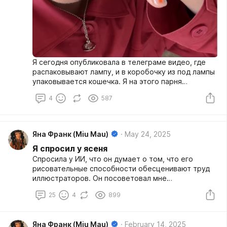
Я сегодня опубликовала в телеграме видео, где
распаковывают лампу, и в коробочку из под лампы
упаковывается кошечка. Я на этого парня
подписана в Тиктоке. И мне интересно.
4
587
Яна Франк (Miu Mau)
May 24, 2025
Я спросил у ясеня
Спросила у ИИ, что он думает о том, что его
рисовательные способности обесценивают труд
иллюстраторов. Он посоветовал мне
объединиться с другими художниками, и
25
4
899
организовать движение "художников без ии". Тут
же предложил написать манифест, написать и
построить сайт и завести патреон и бусти. Со
Яна Франк (Miu Mau)
February 14, 2025
всеми текстами и оформлением.