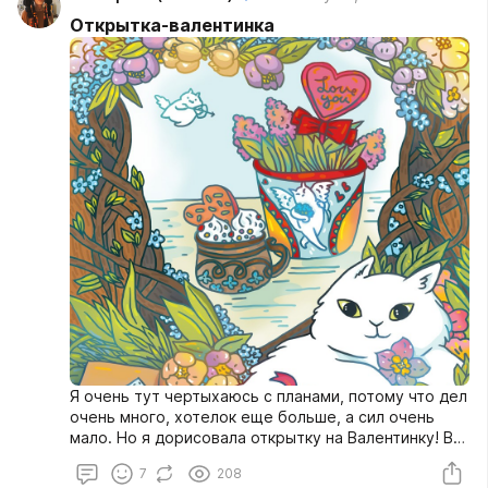
Открытка-валентинка
Я очень тут чертыхаюсь с планами, потому что дел
очень много, хотелок еще больше, а сил очень
мало. Но я дорисовала открытку на Валентинку! В
некоторые дедлайны я еще укладываюсь.
7
208
Поздравляю всех, кто отмечает!