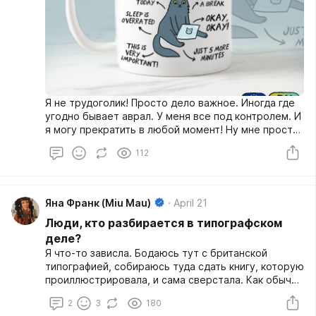
Я не трудоголик! Просто дело важное. Иногда где
угодно бывает аврал. У меня все под контролем. И
я могу прекратить в любой момент! Ну мне просто
нравится моя работа! И вообще, это же хорошо,
112
когда человек трудится? К неработающим
придираются, к работающим - тоже.
Яна Франк (Miu Mau)
April 21
Люди, кто разбирается в типографском
деле?
Я что-то зависла. Бодаюсь тут с британской
типографией, собираюсь туда сдать книгу, которую
проиллюстрировала, и сама сверстала. Как обычно
у меня - иллюстрации пышные, вся страница ими
2
3
180
заполнена, все навылет.