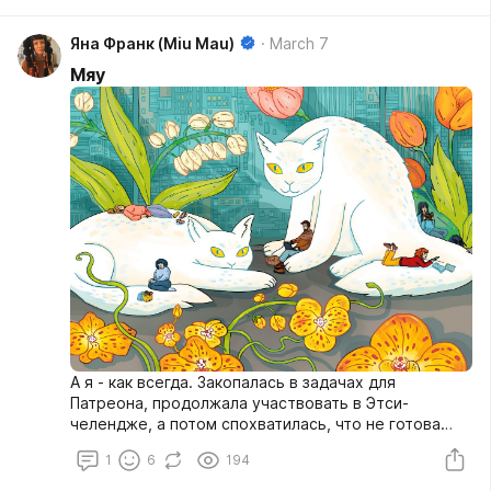
Яна Франк (Miu Mau)
March 7
Мяу
А я - как всегда. Закопалась в задачах для
Патреона, продолжала участвовать в Этси-
челендже, а потом спохватилась, что не готова
мартовская открытка! А на дворе - он самый! Март!
1
6
194
Дорисовала в субботу, хотя вообще-то (опять и
снова) обещала себе в субботу не работать.