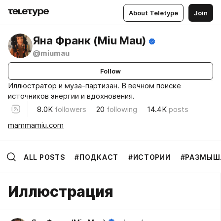
About Teletype
Join
Яна Франк (Miu Mau)
@miumau
Follow
Иллюстратор и муза-партизан. В вечном поиске
источников энергии и вдохновения.
8.0K
followers
20
following
14.4K
posts
mammamiu.com
ALL POSTS
#ПОДКАСТ
#ИСТОРИИ
#РАЗМЫШ
Иллюстрация