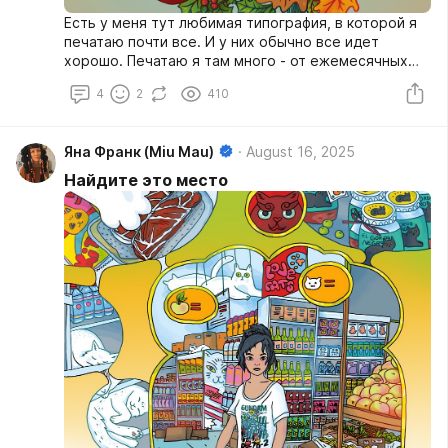
Есть у меня тут любимая типография, в которой я
печатаю почти все. И у них обычно все идет
хорошо. Печатаю я там много - от ежемесячных
открыток, до зинов, постеров, футболок и
4
2
410
календарей. И в 99% случаев там все "на
автомате" - отправляешь заказ, довольно быстро
приходит письмо, что "заказ принят и отправлен в
Яна Франк (Miu Mau)
August 16, 2025
производство (то есть правильность файлов
проверил робот), и все. Проходит указанное
Найдите это место
количество дней, и все прилетает ко мне домой.