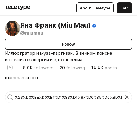
About Teletype
Join
Яна Франк (Miu Mau)
@miumau
Follow
Иллюстратор и муза-партизан. В вечном поиске
источников энергии и вдохновения.
8.0K
followers
20
following
14.4K
posts
mammamiu.com