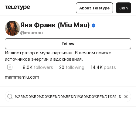
About Teletype
Join
Яна Франк (Miu Mau)
@miumau
Follow
Иллюстратор и муза-партизан. В вечном поиске
источников энергии и вдохновения.
8.0K
followers
20
following
14.4K
posts
mammamiu.com