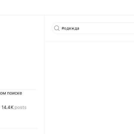
ном поиске
14.4K
posts