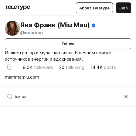
About Teletype
Join
Яна Франк (Miu Mau)
@miumau
Follow
Иллюстратор и муза-партизан. В вечном поиске
источников энергии и вдохновения.
8.0K
followers
20
following
14.4K
posts
mammamiu.com