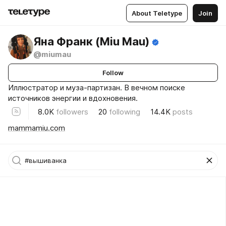
About Teletype
Join
Яна Франк (Miu Mau)
@miumau
Follow
Иллюстратор и муза-партизан. В вечном поиске
источников энергии и вдохновения.
8.0K
followers
20
following
14.4K
posts
mammamiu.com