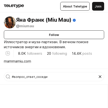
About Teletype
Join
Яна Франк (Miu Mau)
@miumau
Follow
Иллюстратор и муза-партизан. В вечном поиске
источников энергии и вдохновения.
8.0K
followers
20
following
14.4K
posts
mammamiu.com