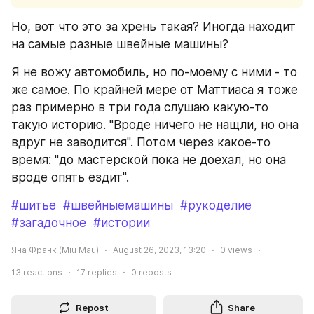
Но, вот что это за хрень такая? Иногда находит 
на самые разные швейные машины? 
Я не вожу автомобиль, но по-моему с ними - то 
же самое. По крайней мере от Маттиаса я тоже 
раз примерно в три года слушаю какую-то 
такую историю. "Вроде ничего не нащли, но она 
вдруг не заводится". Потом через какое-то 
время: "до мастерской пока не доехал, но она 
вроде опять ездит".
#шитье
#швейныемашины
#рукоделие
#загадочное
#истории
Яна Франк (Miu Mau)
August 26, 2023, 13:20
0
views
13
reactions
17
replies
0
reposts
Repost
Share