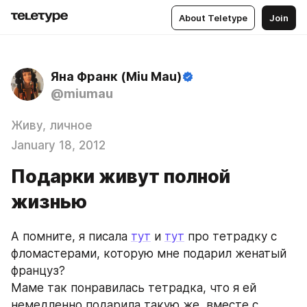
About Teletype
Join
Яна Франк (Miu Mau)
@miumau
Живу, личное
January 18, 2012
Подарки живут полной
жизнью
А помните, я писала 
тут
 и 
тут
 про тетрадку с 
фломастерами, которую мне подарил женатый 
француз?
Маме так понравилась тетрадка, что я ей 
немедленно подарила такую же, вместе с 