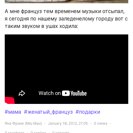
А мне француз тем временем музыки отсыпал, 
я сегодня по нашему заледенелому городу вот с 
таким звуком в ушах ходила:
#мама
#женатый_француз
#подарки
Яна Франк (Miu Mau)
January 18, 2012, 21:05
0
views
0
reactions
0
replies
0
reposts