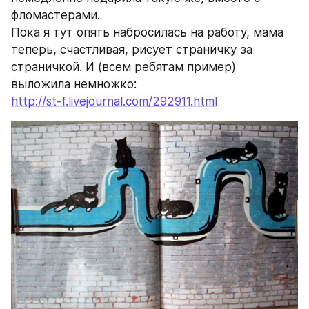
фломастерами.
Пока я тут опять набросилась на работу, мама 
теперь, счастливая, рисует страничку за 
страничкой. И (всем ребятам пример) 
выложила немножко:
http://st-f.livejournal.com/292911.html