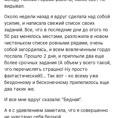
видывал.
Около недели назад я вдруг сделала над собой 
усилие, и написала свежий список своих 
заданий. Все, что в последние дни до этого по 
50 раз менялось местами, разложила в новом 
чистеньком списке ровными рядами, очень 
собой загордилась, и всем вовлеченным гордо 
послала. Прошло 2 дня, и приплыли два еще 
более срочных задания (А объем у всего такой, 
что перечислять страшно! Ну просто 
фантастический!)... Так вот - ко всему уже 
бездонному и бесконечному прилепилось еще 
два таких же.
И все мне вдруг сказали: "Бедная".
А я с удивлением заметила, что я совершенно 
не чувствую себя бедной.