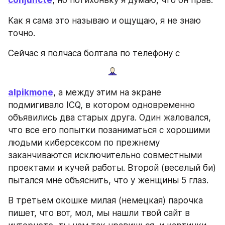
conjuncte
, но потихоньку я думаю, что он прав.
Как я сама это называю и ощущаю, я не знаю 
точно.
Сейчас я полчаса болтала по телефону с
alpikmone
, а между этим на экране 
подмигивало ICQ, в котором одновременно 
объявились два старых друга. Один жаловался, 
что все его попытки позаниматься с хорошими 
людьми киберсексом по прежнему 
заканчиваются исключительно совместными 
проектами и кучей работы. Второй (веселый би) 
пытался мне объяснить, что у женщины 5 глаз.
В третьем окошке милая (немецкая) парочка 
пишет, что вот, мол, мы нашли твой сайт в 