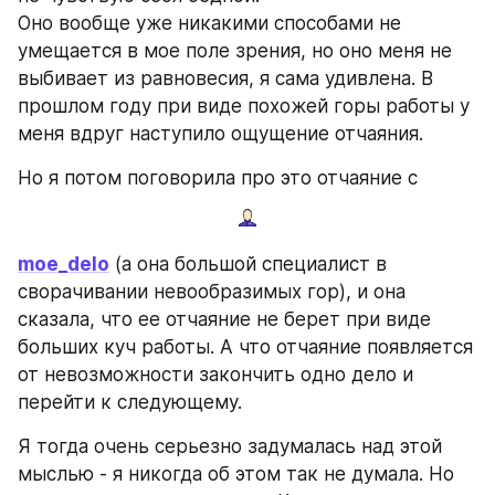
Оно вообще уже никакими способами не 
умещается в мое поле зрения, но оно меня не 
выбивает из равновесия, я сама удивлена. В 
прошлом году при виде похожей горы работы у 
меня вдруг наступило ощущение отчаяния.
Но я потом поговорила про это отчаяние с
moe_delo
 (а она большой специалист в 
сворачивании невообразимых гор), и она 
сказала, что ее отчаяние не берет при виде 
больших куч работы. А что отчаяние появляется 
от невозможности закончить одно дело и 
перейти к следующему.
Я тогда очень серьезно задумалась над этой 
мыслью - я никогда об этом так не думала. Но 