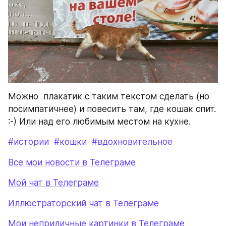
Можно  плакатик с таким текстом сделать (но 
посимпатичнее) и повесить там, где кошак спит. 
:-) Или над его любимым местом на кухне.
#истории
#кошки
#вдохновительное
Все мои новости в Телеграме
Мой чат в Телеграме
Иллюстраторский чат в Телеграме
Мои неприличные картинки в Телеграме