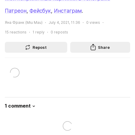
Патреон
, 
Фейсбук
, 
Инстаграм
. 
Яна Франк (Miu Mau)
July 4, 2021, 11:36
0
views
15
reactions
1
reply
0
reposts
Repost
Share
1 comment