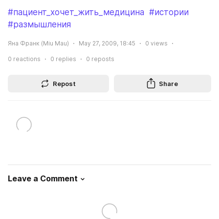
#пациент_хочет_жить_медицина
#истории
#размышления
Яна Франк (Miu Mau)
May 27, 2009, 18:45
0
views
0
reactions
0
replies
0
reposts
Repost
Share
Leave a Comment