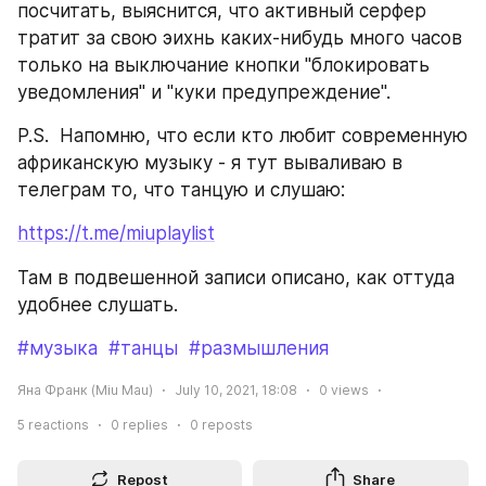
посчитать, выяснится, что активный серфер 
тратит за свою эихнь каких-нибудь много часов 
только на выключание кнопки "блокировать 
уведомления" и "куки предупреждение".
P.S.  Напомню, что если кто любит современную 
африканскую музыку - я тут вываливаю в 
телеграм то, что танцую и слушаю:
https://t.me/miuplaylist
Там в подвешенной записи описано, как оттуда 
удобнее слушать.
#музыка
#танцы
#размышления
Яна Франк (Miu Mau)
July 10, 2021, 18:08
0
views
5
reactions
0
replies
0
reposts
Repost
Share