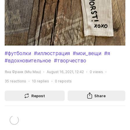
#футболки
#иллюстрация
#мои_вещи
#я
#вдохновительное
#творчество
Яна Франк (Miu Mau)
August 16, 2021, 12:42
0
views
35
reactions
10
replies
0
reposts
Repost
Share