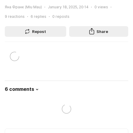
Яна Франк (Miu Mau)
January 18, 2025, 20:14
0
views
9
reactions
6
replies
0
reposts
Repost
Share
6 comments