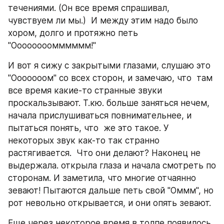
течениями. (Он все время спрашивал, 
чувствуем ли мы.)  И между этим надо было 
хором, долго и протяжно петь 
"Оооооооомммммм!"
И вот я сижу с закрытыми глазами, слушаю это 
"Ооооооом" со всех сторон, и замечаю, что  там 
все время какие-то странные звуки 
проскальзывают. Т.кю. больше заняться нечем, 
начала прислушиваться повнимательнее, и 
пытаться понять, что  же это такое. У 
некоторых звук как-то так странно 
растягивается.  Что они делают? Наконец не 
выдержала. открыла глаза и начала смотреть по 
сторонам. И заметила, что многие отчаянно 
зевают! Пытаются дальше петь свой "Оммм", но 
рот невольно открывается, и они опять зевают.
Еще через некоторое время в толпе появилось 