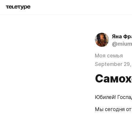
Яна Фр
@mium
Моя семья
September 29,
Самох
Юбилей! Госпад
Мы сегодня отм