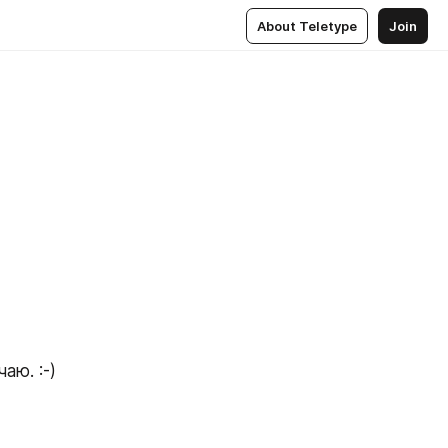
About Teletype
Join
аю. :-)