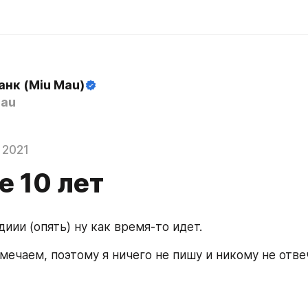
анк (Miu Mau)
au
 2021
е 10 лет
иии (опять) ну как время-то идет.
ечаем, поэтому я ничего не пишу и никому не отвеч