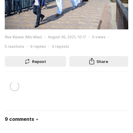
Яна Франк (Miu Mau)
August 30, 2021, 10:17
0
views
5
reactions
9
replies
0
reposts
Repost
Share
9 comments