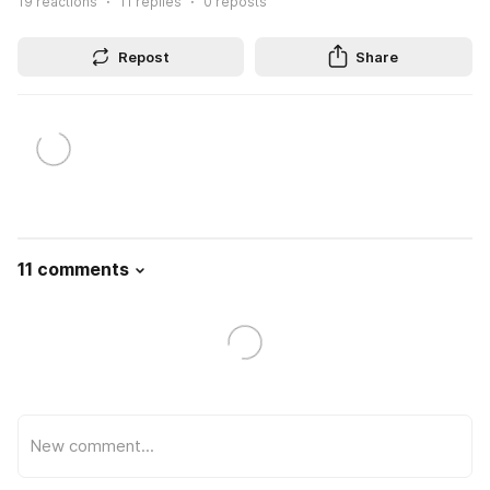
19
reactions
11
replies
0
reposts
Repost
Share
11 comments