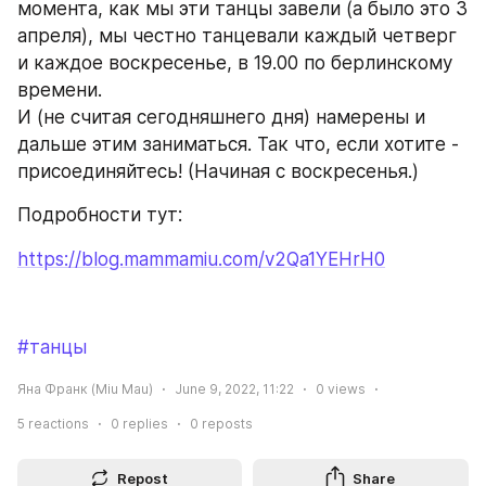
момента, как мы эти танцы завели (а было это 3 
апреля), мы честно танцевали каждый четверг 
и каждое воскресенье, в 19.00 по берлинскому 
времени.
И (не считая сегодняшнего дня) намерены и 
дальше этим заниматься. Так что, если хотите - 
присоединяйтесь! (Начиная с воскресенья.)
Подробности тут:
https://blog.mammamiu.com/v2Qa1YEHrH0
#танцы
Яна Франк (Miu Mau)
June 9, 2022, 11:22
0
views
5
reactions
0
replies
0
reposts
Repost
Share