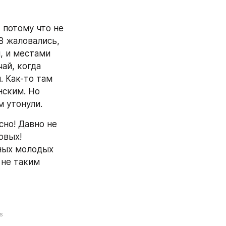
 потому что не 
В жаловались, 
 и местами 
й, когда 
 Как-то там 
ским. Но 
м утонули.
но! Давно не 
вых! 
ных молодых 
не таким 
s