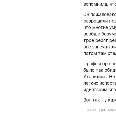
вспомнила, что
Он пожаловался
разрешили праз
что многие ум
вообще безумс
трое ребят ре
все запечатали
потом там ста
Профессор вос
было так обидн
Утопились. Не
легких испорт
идиотским спо
Вот так - у ка
Яна Франк (Miu Mau)