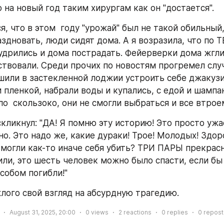
 на новый год таким хирургам как он "достается". 
, что в этом  году "урожай" был не такой обильный,
дновать, люди сидят дома. А я возразила, что по Т
удрились и дома пострадать. Фейерверки дома жгли,
твовали. Среди прочих по новостям прогремел случа
шили в застекленной лоджии устроить себе джакузи.
 пленкой, набрали воды и купались, с едой и шампан
ло  скользоко, они не смогли выбраться и все втрое
кликнул: "ДА! Я помню эту историю! Это просто ужас
о. Это надо же, какие дураки! Трое! Молодых! Здоро
 могли как-то иначе себя убить? ТРИ ПАРЫ прекрас
или, это шесть человек можно было спасти, если бы 
собом погибли!"
жлого свой взгляд на абсурдную трагедию.
August 31, 2025, 20:00
0
views
2
reactions
0
replies
0
repost