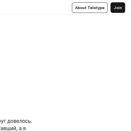
About Teletype
Join
а
уг довелось. 
авший, а я 