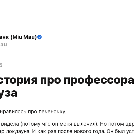
анк (Miu Mau)
au
5
стория про профессор
уза
онравилось про печеночку.
 видела (потому что он меня вылечил). Но потом вдр
ар локдауна. И как раз после нового года. Он был уст