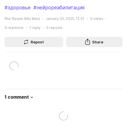
#здоровье
#нейрореабилитация
Яна Франк (Miu Mau)
January 20, 2025, 12:37
0
views
9
reactions
1
reply
0
reposts
Repost
Share
1 comment