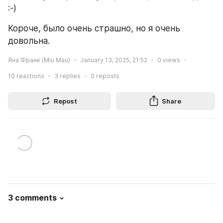
:-) 
Короче, было очень страшно, но я очень 
довольна.
Яна Франк (Miu Mau)
January 13, 2025, 21:52
0
views
10
reactions
3
replies
0
reposts
Repost
Share
3 comments