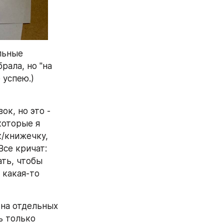
льные 
ала, но "на 
успею.) 
к, но это - 
оторые я 
/книжечку, 
се кричат: 
ть, чтобы 
какая-то 
на отдельных 
 только 