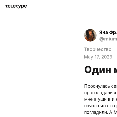
Яна Фр
@mium
Творчество
May 17, 2023
Один 
Проснулась се
проголодались
мне в уши в и 
начала что-то
погладили. А М