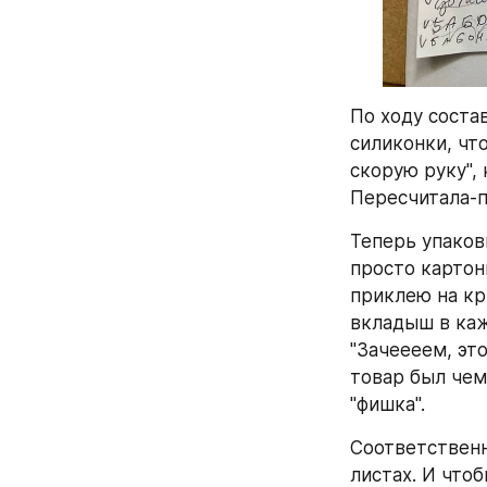
По ходу состав
силиконки, что
скорую руку", 
Пересчитала-п
Теперь упаковк
просто картон
приклею на кр
вкладыш в каж
"Зачеееем, это
товар был чем
"фишка".
Соответственн
листах. И чтоб