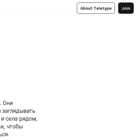
About Teletype
Join
 Они 
 заглядывать 
и села рядом, 
и, чтобы 
ся. 