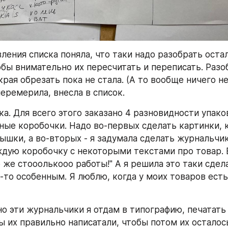
ления списка поняла, что таки надо разобрать оста
бы внимательно их пересчитать и переписать. Разобр
края обрезать пока не стала. (А то вообще ничего не 
еремерила, внесла в список.
а. Для всего этого заказано 4 разновидности упаково
ные коробочки. Надо во-первых сделать картинки, к
ышки, а во-вторых - я задумала сделать журнальчик
дую коробочку с некоторыми текстами про товар. В
 же стооолькооо работы!" А я решила это таки сдела
-то особенным. Я люблю, когда у моих товаров есть 
о эти журнальчики я отдам в типографию, печатать 
ы их правильно написатали, чтобы потом их осталось