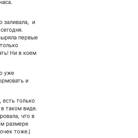
аса. 
заливала,  и 
сегодня. 
выряла первые 
только 
ть! Ни в коем 
о уже 
ормовать и 
 есть только 
в таком виде. 
овала, что в 
ом размере 
очек тоже.)