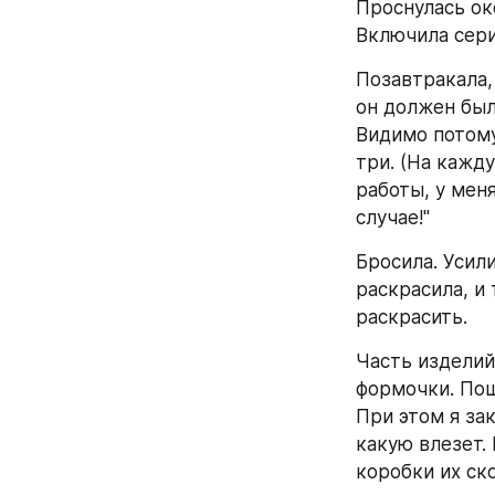
Проснулась ок
Включила сериа
Позавтракала, 
он должен был 
Видимо потому
три. (На кажду
работы, у меня
случае!"
Бросила. Усили
раскрасила, и 
раскрасить.
Часть изделий
формочки. Пош
При этом я зак
какую влезет. 
коробки их ск