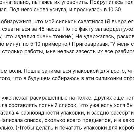
ончательно, пытаясь их уговонить. Покрутилась полч
л. Под него снова уснула, и проснулась в 10.30.
обнаружила, что мой силикон схватился (Я вчера его 
схватиться за 48 часов. Но по факту затвердел уже 
, что изделия очень тонкие.) Не удержалась, раско
ю минут по 5-10 примерно.) Приговаривая: "У меня с
 столько работы, мне нельзя засесть их все разбира
ем воли. Пошла заниматься упаковкой для всего, чт
того, что в будущем собираюсь в эти силиконки отф
 уже лежат раскрашенные на полке. Других еще нет,
ла составлять полный список, что уже есть хотя бы 
азала 4 разновидности упаковки, и заодно рассортир
Написала список, сколько всего предметов, и в как
олько. (Чтобы делать и печатать упаковки для короб