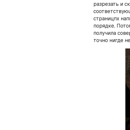
разрезать и ск
соответствующ
страницпх напи
порядке. Потом
получила сове
точно нигде н