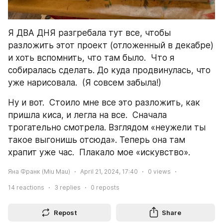
Я ДВА ДНЯ разгребала тут все, чтобы 
разложить этот проект (отложенный в декабре) 
и хоть вспомнить, что там было.  Что я 
собиралась сделать. До куда продвинулась, что 
уже нарисовала.  (Я совсем забыла!) 
Ну и вот.  Стоило мне все это разложить, как 
пришла киса, и легла на все.  Сначала 
трогательно смотрела. Взглядом «неужели ты 
такое выгонишь отсюда». Теперь она там 
храпит уже час.  Плакало мое «искувство».
Яна Франк (Miu Mau)
April 21, 2024, 17:40
0
views
14
reactions
3
replies
0
reposts
Repost
Share