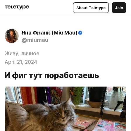
About Teletype
Join
Яна Франк (Miu Mau)
@miumau
Живу, личное
April 21, 2024
И фиг тут поработаешь