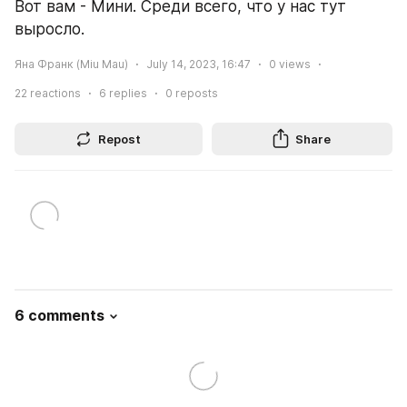
Вот вам - Мини. Среди всего, что у нас тут 
выросло.
Яна Франк (Miu Mau)
July 14, 2023, 16:47
0
views
22
reactions
6
replies
0
reposts
Repost
Share
6 comments