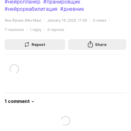
#нейропланер
#пранировщик
#нейрореабилитация
#дневник
Яна Франк (Miu Mau)
January 19, 2025, 17:40
0
views
7
reactions
1
reply
0
reposts
Repost
Share
1 comment