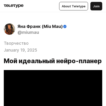
About Teletype
Join
Яна Франк (Miu Mau)
@miumau
Творчество
January 19, 2025
Мой идеальный нейро-планер