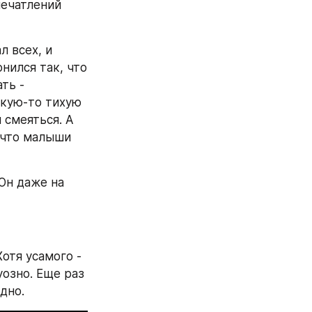
ечатлений 
 всех, и 
нился так, что 
ь - 
акую-то тихую 
смеяться. А 
 что малыши 
Он даже на 
отя усамого - 
озно. Еще раз 
дно.