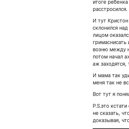
итоге ребенка 
расстросился.
И тут Кристон 
склонился над 
лицом оказалс
гримаснисать и
возню между н
потом начал а
аж заходятся, 
И мама так уди
меня так не вс
Вот тут я пон
P.S.это кстати
не сказать, чт
доказывая, чт