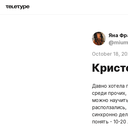
Яна Фр
@mium
October 18, 20
Крист
Давно хотела п
среди прочих,
можно научить
расползались, 
синхронно дел
понять - 10-20