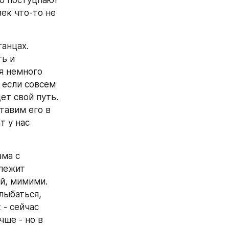
о постуцпают 
ек что-то не 
анцах. 
ь и 
я немного 
если совсем 
т свой путь. 
тавим его в 
 у нас 
ма с 
лежит 
й, мимими. 
лыбаться, 
- сейчас 
ше - но в 