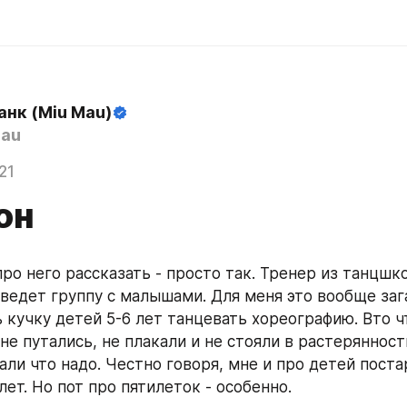
анк (Miu Mau)
au
21
он
ро него рассказать - просто так. Тренер из танцшко
 ведет группу с малышами. Для меня это вообще зага
 кучку детей 5-6 лет танцевать хореографию. Вто чт
не путались, не плакали и не стояли в растерянности
али что надо. Честно говоря, мне и про детей поста
 лет. Но пот про пятилеток - особенно.