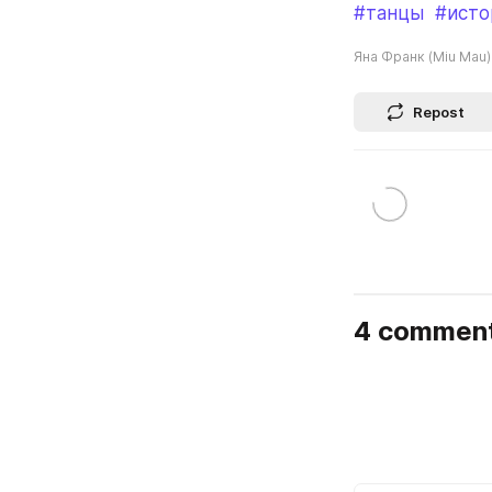
#танцы
#исто
Яна Франк (Miu Mau)
Repost
4 commen