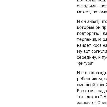
Вот когда под
с людьми - вот
может, потому 
И он знает, чт
которые он пр
повторять. Гла
терпения. И р
найдет коса на
Ну вот согнули
середину, и пу
"фигура".
И вот однажды
ребеночком, з
смешной такой
Все стоят над 
"тетешкать". А
заплачет! Слиш