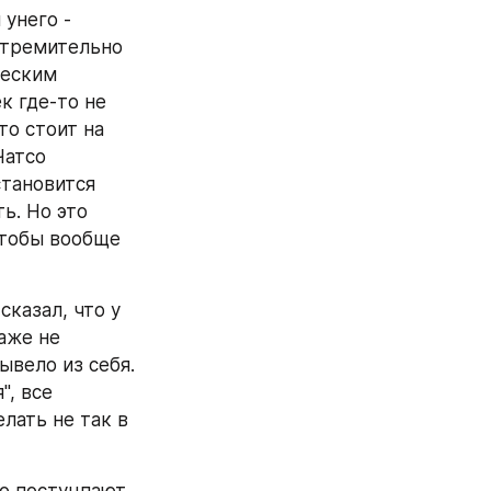
унего - 
стремительно 
еским 
 где-то не 
то стоит на 
атсо 
тановится 
. Но это 
тобы вообще 
казал, что у 
аже не 
вело из себя. 
, все 
ать не так в 