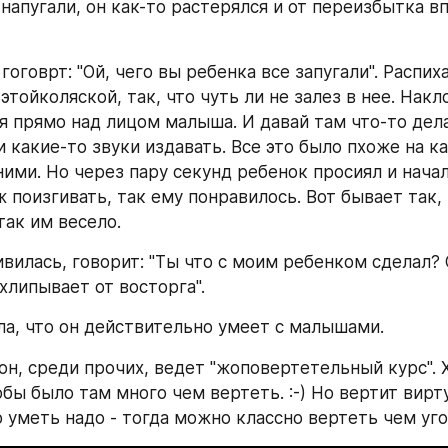
напугали, он как-то растерялся и от переизбытка вп
гоговрт: "Ой, чего вы ребенка все запугали". Распихал
этойколяской, так, что чуть ли не залез в нее. Накло
я прямо над лицом малыша. И давай там что-то делат
 какие-то звуки издавать. Все это было пхоже на к
ими. Но через пару секунд ребенок просиял и начал 
ж поизгивать, так ему понравилось. Вот бывает так,
так им весело.
вилась, говорит: "Ты что с моим ребенком сделал? 
хлипывает от восторга".
яла, что он действительно умеет с малышами. 
 он, среди прочих, ведет "жоповертетельный курс". Х
обы было там много чем вертеть. :-) Но вертит вирту
о уметь надо - тогда можно классно вертеть чем уго