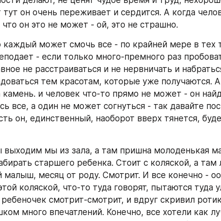
лости делают, не ценят чудое время и труд, нехорош
 тут он очень переживает и сердится. А когда челов
что он это не может - ой, это не страшно.
о каждый может смочь все - по крайней мере в тех т
еподает - если только много-премного раз пробоват
вное не расстраиваться и не нервничать и набратьс
адоваться тем красотам, которые уже получаются. А 
 камень. и человек что-то прямо не может - он найде
сь все, а один не может согнуться - так давайте пос
сть он, единственный, наоборот вверх тянется, будет
 выходим мы из зала, а там пришна молоденькая ма
абирать старшего ребенка. Стоит с коляской, а там 
 малыш, месяц от роду. Смотрит. И все конечно - оо
этой коляской, что-то туда говорят, пытаются туда у
 ребеночек смотрит-смотрит, и вдруг скривил ротик 
ком много впечатлений. Конечно, все хотели как луч