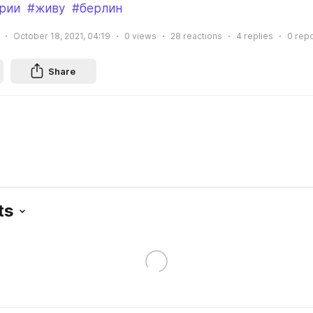
рии
#живу
#берлин
October 18, 2021, 04:19
0
views
28
reactions
4
replies
0
repo
Share
ts