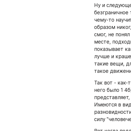
Ну и следующее
безграничное 
чему-то научи
образом никогд
смог, не понял
месте, подходи
показывает ка
лучше и краше,
такие вещи, д
такое движени
Так вот - как-
него было 1 4б
представляет, 
Имеются в виду
разновидности
силу "человече