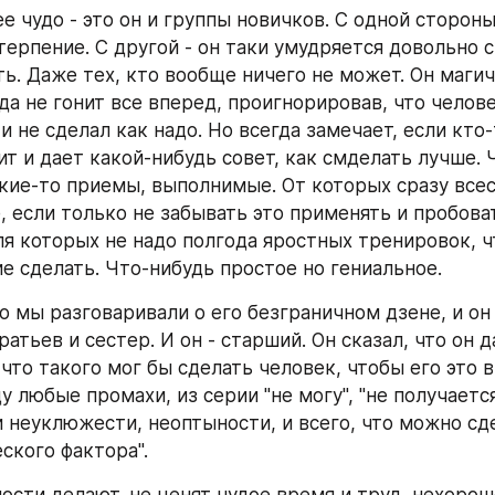
 чудо - это он и группы новичков. С одной стороны 
терпение. С другой - он таки умудряется довольно 
ть. Даже тех, кто вообще ничего не может. Он магич
а не гонит все вперед, проигнорировав, что человек
 и не сделал как надо. Но всегда замечает, если кто-
т и дает какой-нибудь совет, как смделать лучше. Ч
кие-то приемы, выполнимые. От которых сразу всес
 если только не забывать это применять и пробовать
ля которых не надо полгода яростных тренировок, ч
е сделать. Что-нибудь простое но гениальное.
то мы разговаривали о его безграничном дзене, и он с
ратьев и сестер. И он - старший. Он сказал, что он д
что такого мог бы сделать человек, чтобы его это вы
 любые промахи, из серии "не могу", "не получается"
 неуклюжести, неоптыности, и всего, что можно сдел
ского фактора". 