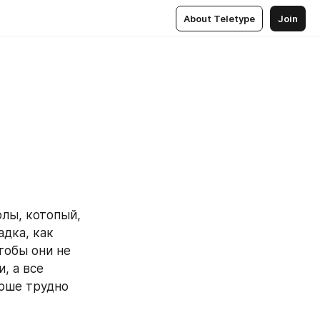
About Teletype
Join
лы, котопый, 
дка, как 
обы они не 
, а все 
рше трудно 