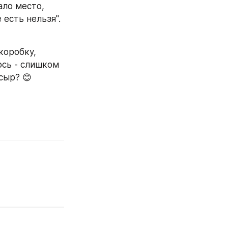
ло место, 
есть нельзя". 
оробку, 
сь - слишком 
сыр? 😊