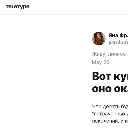
Яна Фр
@mium
Живу, личное
May 26
Вот ку
оно о
Что делать бу
"потраченных 
поколений, и 