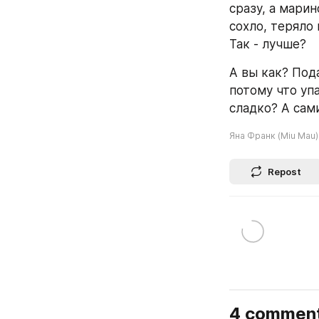
сразу, а марин
сохло, теряло 
Так - лучше?
А вы как? Под
потому что уп
сладко? А сам
Яна Франк (Miu Mau)
Repost
4 commen