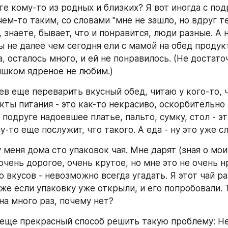
е кому-то из родных и близких? Я вот иногда с подр
ем-то таким, со словами "мне не зашло, но вдруг те
, знаете, бывает, что и понравится, люди разные. А н
 не далее чем сегодня ели с мамой на обед продукт
, осталось много, и ей не понравилось. (Не достаточ
ишком ядреное не любим.)
пев еще переварить вкусный обед, читаю у кого-то, ч
ты питания - это как-то некрасиво, оскорбительно и
 подруге надоевшее платье, пальто, сумку, стол - эт
у-то еще послужит, что такого. А еда - ну это уже 
 меня дома сто упаковок чая. Мне дарят (зная о моих
очень дорогое, очень крутое, но мне это не очень нр
 вкусов - невозможно всегда угадать. Я этот чай р
е если упаковку уже открыли, и его попробовали. Т
на много раз, почему нет?
е еще прекрасный способ решить такую проблему: Не