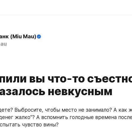
анк (Miu Mau)
au
пили вы что-то съестно
казалось невкусным
дете? Выбросите, чтобы место не занимало? А как ж
денег жалко"? А вспомнить голодные времена послед
испытать чувство вины?