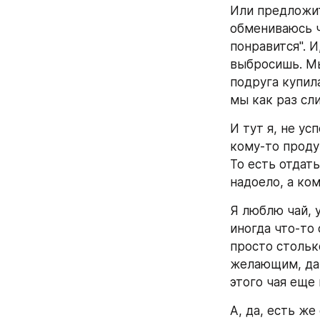
Или предложит
обмениваюсь ч
понравится". И
выбросишь. Мы
подруга купила
мы как раз сл
И тут я, не ус
кому-то продук
То есть отдать
надоело, а ком
Я люблю чай, у
иногда что-то 
просто столько
желающим, даж
этого чая еще 
А, да, есть ж