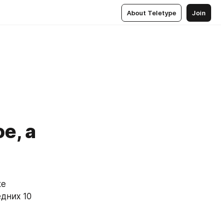
About Teletype
Join
е, а
е 
них 10 