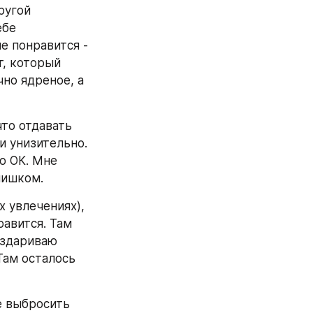
угой 
бе 
е понравится - 
, который 
но ядреное, а 
то отдавать 
 унизительно. 
о ОК. Мне 
слишком.
 увлечениях), 
авится. Там 
аздариваю 
ам осталось 
 выбросить 