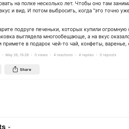
овать на полке несколько лет. Чтобы оно там занима
вкус и вид. И потом выбросить, когда "это точно уже 
арите подруге печеньки, которых купили огромную к
аковка выглядела многообещающе, а на вкус оказало
и примете в подарок чей-то чай, конфеты, варенье, 
May 26, 16:28
0
views
4
reactions
4
replies
0
reposts
Share
ts