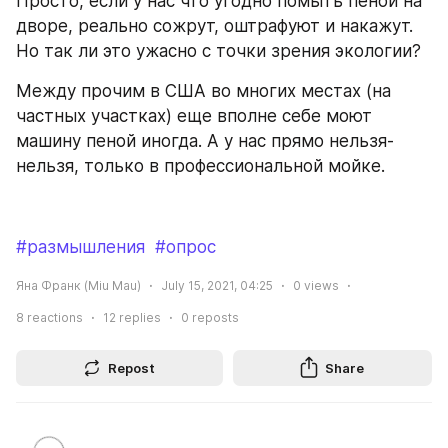
Просто, если у нас что угодно помыть пеной на 
дворе, реально сожрут, оштрафуют и накажут. 
Но так ли это ужасно с точки зрения экологии?
Между прочим в США во многих местах (на 
частных участках) еще вполне себе моют 
машину пеной иногда. А у нас прямо нельзя-
нельзя, только в профессиональной мойке.
#размышления
#опрос
Яна Франк (Miu Mau)
July 15, 2021, 04:25
0
views
8
reactions
12
replies
0
reposts
Repost
Share