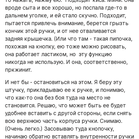
то нажать, нажму ею.  Подходит киса. Мини. Она 
вроде сыта и все хорошо, но поспала где-то в 
дальнем уголке, и ей стало скучно. Подходит, 
пытается привлечь внимание, берется грызть 
кончик этой ручки, и от нее отваливается 
задняя крышечка. (Или что там - такая пипочка, 
похожая на кнопку, ею тоже можно рисовать, 
она работает ластиком, но  эту функцию 
никогда не использую. И она, соответственно, 
пркжинит.
И нет бы - остановиться на этом. Я беру эту 
штучку, прикладываю ее к ручке, и понимаю, 
что как-то она без боя туда на место не 
становится. Решаю, что может быть ее будет 
удобнее вставить с другой стороны, если снять 
всю верхнюю часть корпуса ручки. Снимаю. 
(Очень легко.) Засовываю туда кнопочку, 
начинаю обратно вставлять внутренности ручки 