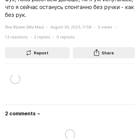
что я сейчас останусь спонтанно без ручки - как 
без рук.
Яна Франк (Miu Mau)
August 30, 2023, 11:58
0
views
13
reactions
2
replies
0
reposts
Repost
Share
2 comments