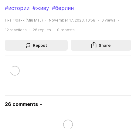
#истории
#живу
#берлин
Яна Франк (Miu Mau)
November 17, 2023, 10:58
0
views
12
reactions
26
replies
0
reposts
Repost
Share
26 comments