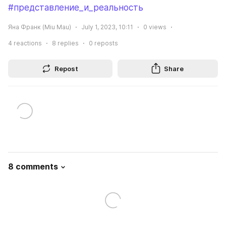
#представление_и_реальность
Яна Франк (Miu Mau)
July 1, 2023, 10:11
0
views
4
reactions
8
replies
0
reposts
Repost
Share
8 comments