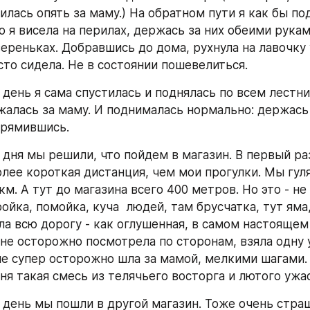
илась опять за маму.) На обратном пути я как бы по
о я висела на перилах, держась за них обеими рукам
ереньках. Добравшись до дома, рухнула на лавочку у
сто сидела. Не в состоянии пошевелиться.
день я сама спустилась и поднялась по всем лестни
алась за маму. И поднималась нормально: держась 
прямившись. 
дня мы решили, что пойдем в магазин. В первый раз 
олее короткая дистанция, чем мои прогулки. Мы гуля
км. А тут до магазина всего 400 метров. Но это - не 
ойка, помойка, куча  людей, там брусчатка, тут яма,
ла всю дорогу - как оглушенная, в самом настоящем 
ине осторожно посмотрела по сторонам, взяла одну 
ше супер осторожно шла за мамой, мелкими шагами. 
ня такая смесь из телячьего восторга и лютого ужас
день мы пошли в другой магазин. Тоже очень страшн