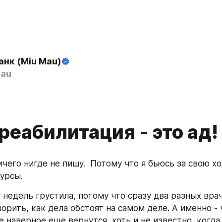
анк (Miu Mau)
au
еабилитация - это ад!
ичего нигде не пишу.  Потому что я бьюсь за свою ход
сурсы.
 недель грустила, потому что сразу два разных врач
орить, как дела обстоят на самом деле. А именно - 
 наверное еще вернутся, хоть и не известно, когда, 