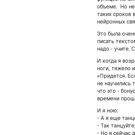
объеме.  Но не
таких сроков в
нейронных связ
Это была очень
писать текстом
надо - учите. С
И когда я возр
ноги, тяжело и
«Придется. Есл
не научились т
что это - бону
времени прош
И я ною:
- А я еще танц
- Так танцуйте
- Но я сейчас 