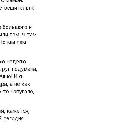
с мамой. 
е решительно 
 большого и 
ли там. Я там 
Но мы там 
юю неделю 
друг подумала, 
чше! И я 
а, а не как 
-то напугало, 
я, кажется, 
Я сегодня 