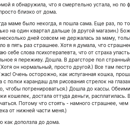
мой я обнаружила, что я смертельно устала, но по ф
просто близко от дома. 
да маме было некогда, я пошла сама. Еще раз, по то
ько на один квартал дальше (в другой магазин.) Бож
 несколько дней совсем не держалась за маму, тольк
ло в пять раз страшнее. Хотя я думала, что страшнее
аю себе слова психотерапевта, что от страха упасть
льное я переживу. Дошла. В драгсторе пол странный,
(Хотя он нормальный, просто другой.) Все там пестр
Ужас! Очень осторожно, как испуганная кошка, прошл
а с полки карандаш для рисования стрелок на глазах.
то, чтобы потренироваться.) Дошла до кассы. Обеими
ки кошелек, достала оттуда деньги, расплатилась. В
чаться. Потому что стоять - намного страшнее, чем 
ека от нижней части меня.) 
ю как доползла до дома. 