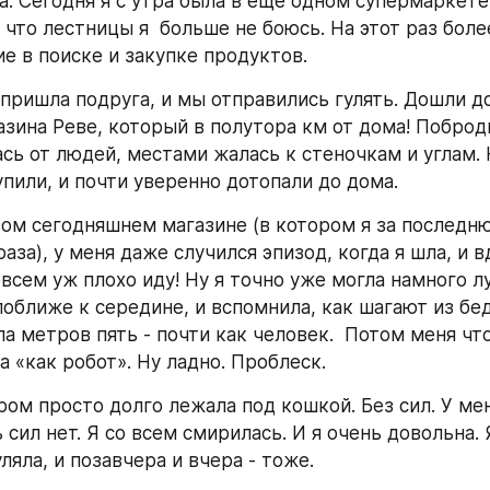
а. Сегодня я с утра была в еще одном супермаркете 
 что лестницы я  больше не боюсь. На этот раз боле
е в поиске и закупке продуктов. 
 пришла подруга, и мы отправились гулять. Дошли до
азина Реве, который в полутора км от дома! Поброди
сь от людей, местами жалась к стеночкам и углам. 
упили, и почти уверенно дотопали до дома.
рвом сегодняшнем магазине (в котором я за последн
аза), у меня даже случился эпизод, когда я шла, и в
овсем уж плохо иду! Ну я точно уже могла намного лу
оближе к середине, и вспомнила, как шагают из бедр
а метров пять - почти как человек.  Потом меня что
а «как робот». Ну ладно. Проблеск.
ром просто долго лежала под кошкой. Без сил. У мен
 сил нет. Я со всем смирилась. И я очень довольна. 
ляла, и позавчера и вчера - тоже. 