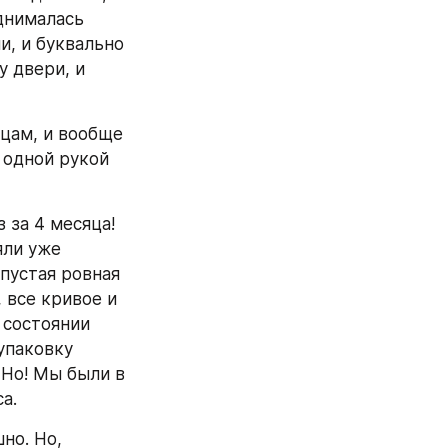
днималась 
и, и буквально 
 двери, и 
цам, и вообще 
одной рукой 
за 4 месяца! 
ли уже 
пустая ровная 
 все кривое и 
состоянии 
упаковку 
Но! Мы были в 
а.
о. Но, 