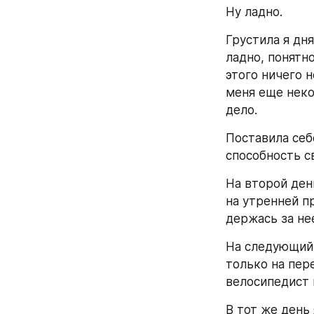
Ну ладно.
Грустила я дня
ладно, понятно
этого ничего н
меня еще неко
дело.
Поставила себе
способность с
На второй день
на утренней пр
держась за не
На следующий д
только на пер
велосипедист н
В тот же день 