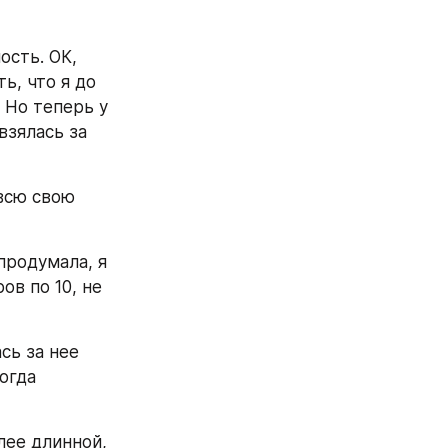
сть. ОК, 
ь, что я до 
 Но теперь у 
зялась за 
всю свою 
продумала, я 
в по 10, не 
ь за нее 
гда 
лее длинной, 