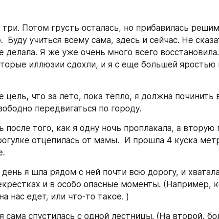
 три. Потом грусть осталась, но прибавилась решимо
.  Буду учиться всему сама, здесь и сейчас. Не сказат
е делала. Я же уже очень много всего восстановила.
торые иллюзии сдохли, и я с еще большей яростью в
 цель, что за лето, пока тепло, я должна починить 
вободно передвигаться по городу.
 после того, как я одну ночь проплакала, а вторую 
огулке отцепилась от мамы.  И прошла 4 куска метро
е.
ень я шла рядом с ней почти всю дорогу, и хваталас
екрестках и в особо опасные моменты. (Например, ко
а нас едет, или что-то такое. )
я сама спустилась с одной лестницы. (На второй, бо