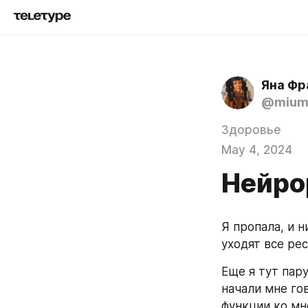
Яна Фр
@mium
Здоровье
May 4, 2024
Нейрор
Я пропала, и н
уходят все ре
Еще я тут пару
начали мне гов
функции ко мне