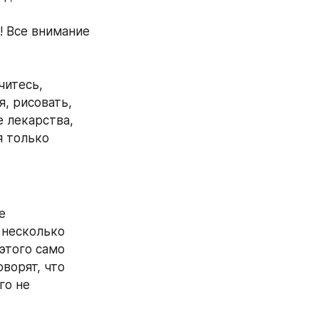
! Все внимание 
итесь, 
, рисовать, 
 лекарства, 
 только 
 
 несколько 
этого само 
ворят, что 
о не 