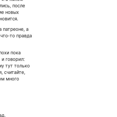
ись, после 
ие новых 
овится.  
 патреоне, а 
 что-то правда 
охи пока 
и говорил: 
у тут только 
 считайте, 
ом много 
ад.