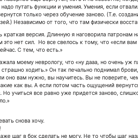
 надо путать функции и умения. Умения, если отвалил
ернутся только через обучение заново. (Т.е. создан
ей.) Независимо от того, что там физически восстан
 краткая версия. Длинную я наговорила патронам на
 это нет сил.  Но все свелось к тому, что «если вам
ейчас. С тем, что есть.» 
ажала моему неврологу, что «ну дааа, но очень уж пл
 страшно ходить.» Он так печально поднимал брови, 
и оно вам нужно, вы научитесь. Вы не поверите, чем
акие как вы. А если потом часть ощущений вернутся,
с. Но учиться все равно уже придется заново, слишк
ло.»
евать снова хочу.
!
даже шаг в бок сделать не могу. Не то чтобы шаг наз