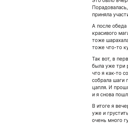
Это было вчер
Порадовалась,
приняла участи
А после обеда
красивого маг
тоже шарахала
тоже что-то к
Так вот, в пе
была уже три р
что я как-то с
собрала шаги п
цапля. И прошл
и я снова пошл
В итоге я вече
уже и грустить
очень много гу