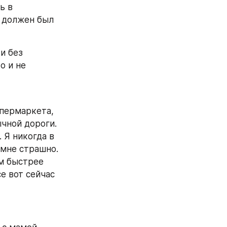
 в 
 должен был 
 без 
 и не 
упермаркета, 
чной дороги. 
 Я никогда в 
мне страшно. 
м быстрее 
е вот сейчас 