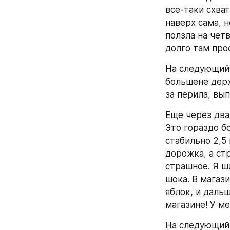
все-таки схват
наверх сама, н
ползла на четв
долго там про
На следующий 
большене держ
за перила, вы
Еще через два 
Это гораздо б
стабильно 2,5 
дорожка, а стр
страшное. Я ш
шока. В магаз
яблок, и даль
магазине! У ме
На следующий 