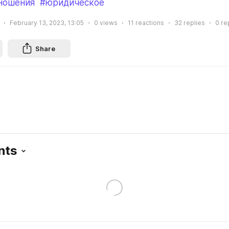
ношения
#юридическое
February 13, 2023, 13:05
0
views
11
reactions
32
replies
0
re
Share
nts