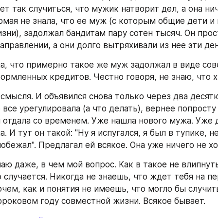
 так случиться, что мужик натворит дел, а она ниче
омая не знала, что ее муж (с которым общие дети и 
зни), задолжал бандитам пару сотен тысяч. Он прос
аправлении, а они долго вытряхивали из нее эти ден
ла, что примерно такое же муж задолжал в виде сов
ормленных кредитов. Честно говоря, не знаю, что х
мысля. И объявился снова только через два десятка
 все урегулировала (а что делать), вернее попросту 
и отдала со временем. Уже нашла нового мужа. Уже д
. И тут он такой: "Ну я испугался, я был в тупике, не 
побежал". Предлагал ей всякое. Она уже ничего не хо
аю даже, в чем мой вопрос. Как в такое не влипнуть
 случается. Никогда не знаешь, что ждет тебя на пе
чем, как и понятия не имеешь, что могло бы случить
ороковом году совместной жизни. Всякое бывает.