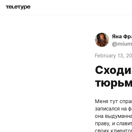
Яна Фр
@mium
February 13, 2
Сходил
тюрь
Меня тут спра
записался на 
она выдуманна
праву, и слави
своих клиентов