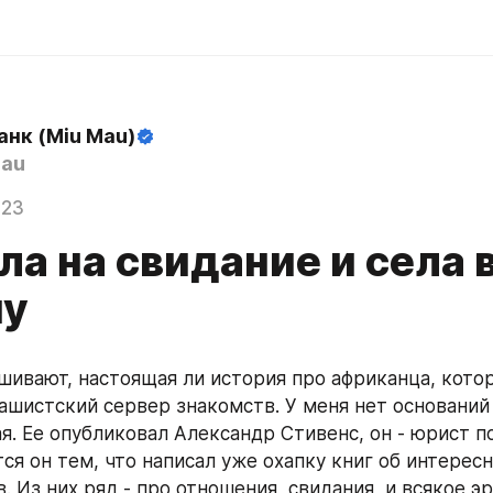
анк (Miu Mau)
au
023
а на свидание и села 
му
шивают, настоящая ли история про африканца, котор
фашистский сервер знакомств. У меня нет оснований 
я. Ее опубликовал Александр Стивенс, он - юрист по
тся он тем, что написал уже охапку книг об интересн
. Из них ряд - про отношения, свидания, и всякое эр