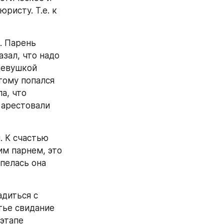
исту. Т.е. к 
 Парень 
зал, что надо 
девушкой 
ому попался 
, что 
 арестовали 
 К счастью 
м парнем, это 
пелась она 
диться с 
ье свидание 
этапе 