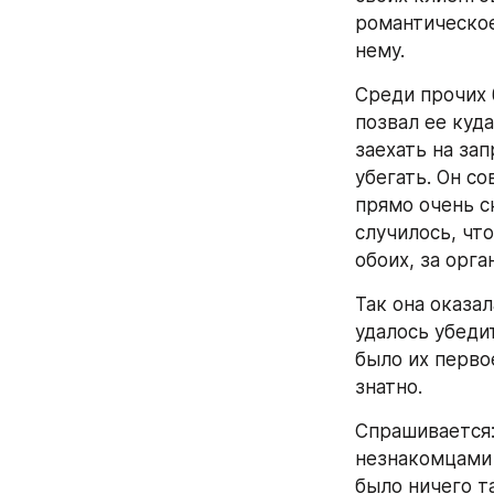
романтическое,
нему.
Среди прочих 
позвал ее куда
заехать на зап
убегать. Он с
прямо очень ск
случилось, что
обоих, за орг
Так она оказал
удалось убедит
было их первое
знатно.
Спрашивается:
незнакомцами 
было ничего та