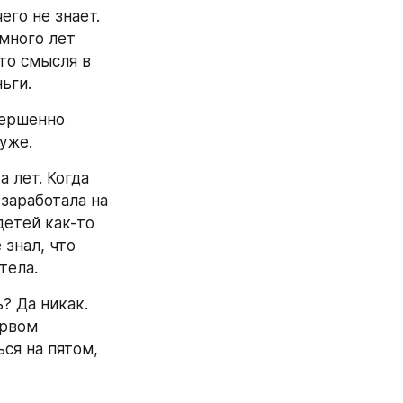
го не знает. 
много лет 
то смысля в 
ьги. 
ершенно 
уже. 
 лет. Когда 
заработала на 
етей как-то 
знал, что 
тела.
? Да никак. 
рвом 
ся на пятом, 