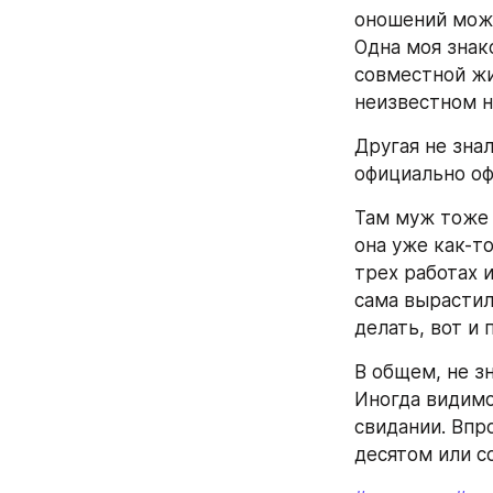
оношений может
Одна моя знак
совместной жи
неизвестном н
Другая не зна
официально оф
Там муж тоже с
она уже как-то
трех работах 
сама вырастила
делать, вот и 
В общем, не зн
Иногда видимо
свидании. Впро
десятом или с