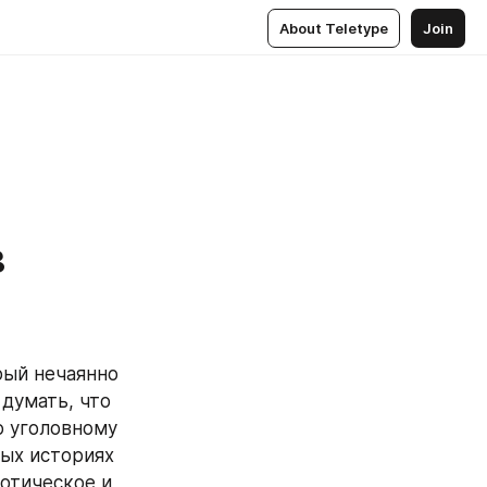
About Teletype
Join
в
ый нечаянно 
думать, что 
 уголовному 
ых историях 
отическое и 