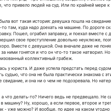
 что привело людей на суд. Или по крайней мере к юр
была вот такая история: девушка пошла на свидание.
-то там, куда надо доехать на машине. По дороге ска
равку. Пошел, ограбил заправку, и поехал вместе с 
овершил свое преступление довольно неуклюже, поэт
оро. Вместе с девушкой. Она вначале даже не поняла
 за ними гонятся и что он что-то такое натворил. Но
анизованный коллективный грабеж.
ась у юриста. И даже успела предстать перед судом.
ь судью, что она не была практически знакома с эти
 свидание, и она ни о чем не подозревала. Но натер
 а что делать-то? Ничего ведь не предвещало. Не са
в машину? Ну, хорошо, а если первое, второе и трет
к - уже можно? И вообще, по идее на каком угодно 