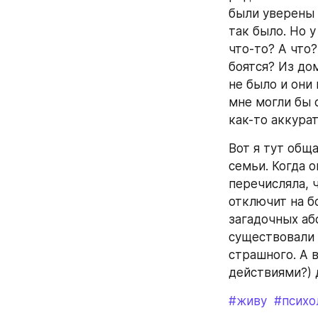
были уверены в
так было. Но 
что-то? А что?
боятся? Из дом
не было и они 
мне могли бы с
как-то аккура
Вот я тут обща
семьи. Когда о
перечисляла, ч
отключит на бо
загадочных абс
существовали е
страшного. А в
действиями?)
#живу
#психо