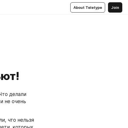
About Teletype
Join
ьют!
Что делали 
 не очень 
и, что нельзя 
дети, которых 