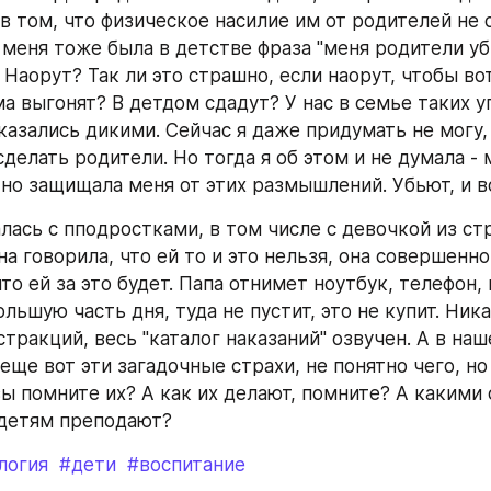
 том, что физическое насилие им от родителей не с
у меня тоже была в детстве фраза "меня родители уб
 Наорут? Так ли это страшно, если наорут, чтобы вот
а выгонят? В детдом сдадут? У нас в семье таких уг
казались дикими. Сейчас я даже придумать не могу, 
делать родители. Но тогда я об этом и не думала - м
тно защищала меня от этих размышлений. Убьют, и вс
лась с пподростками, в том числе с девочкой из стр
на говорила, что ей то и это нельзя, она совершенно
то ей за это будет. Папа отнимет ноутбук, телефон, 
льшую часть дня, туда не пустит, это не купит. Ника
тракций, весь "каталог наказаний" озвучен. А в наш
ще вот эти загадочные страхи, не понятно чего, но 
ы помните их? А как их делают, помните? А какими 
 детям преподают?
логия
#дети
#воспитание