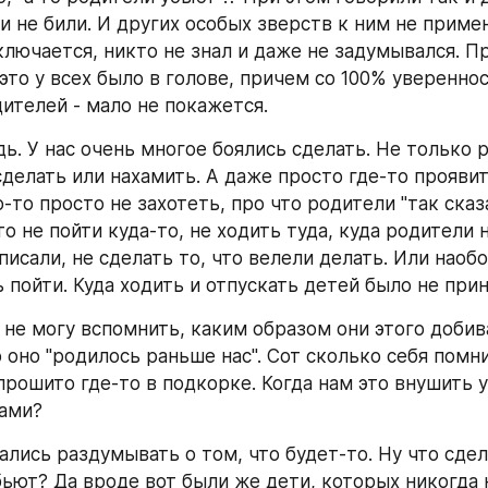
и не били. И других особых зверств к ним не примен
ключается, никто не знал и даже не задумывался. Пр
то у всех было в голове, причем со 100% увереннос
ителей - мало не покажется. 
ь. У нас очень многое боялись сделать. Не только р
делать или нахамить. А даже просто где-то проявит
то просто не захотеть, про что родители "так сказа
то не пойти куда-то, не ходить туда, куда родители н
исали, не сделать то, что велели делать. Или наобор
 пойти. Куда ходить и отпускать детей было не прин
 не могу вспомнить, каким образом они этого добива
 оно "родилось раньше нас". Сот сколько себя помни
прошито где-то в подкорке. Когда нам это внушить у
вами?
лись раздумывать о том, что будет-то. Ну что сдел
ьют? Да вроде вот были же дети, которых никогда не