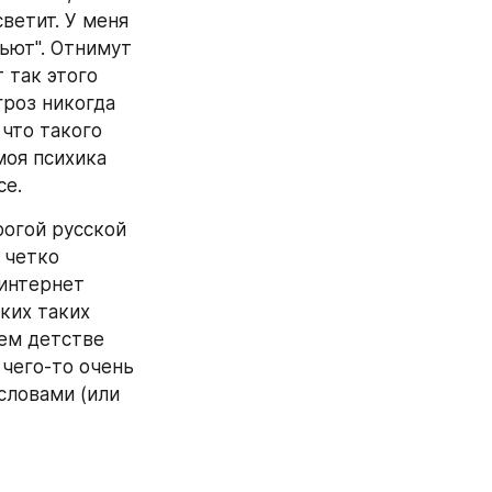
ветит. У меня 
ьют". Отнимут 
 так этого 
роз никогда 
что такого 
оя психика 
е. 
огой русской 
 четко 
интернет 
ких таких 
ем детстве 
чего-то очень 
словами (или 