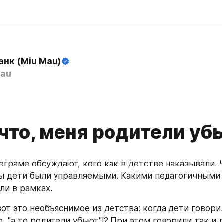
анк (Miu Mau)
au
что, меня родители уб
еграме обсуждают, кого как в детстве наказывали. 
бы дети были управляемыми. Какими педагогичными и
и в рамках.
от это необъяснимое из детства: когда дети говорил
о, "а то родители убьют"!? При этом говорили так и 