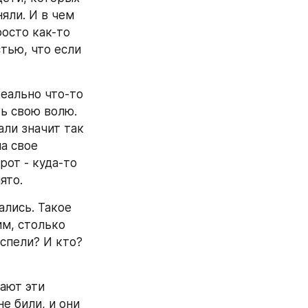
яли. И в чем 
осто как-то 
тью, что если 
еально что-то 
ь свою волю. 
ли значит так 
а свое 
от - куда-то 
ято.
лись. Такое 
м, столько 
спели? И кто? 
ают эти 
 били, и они 