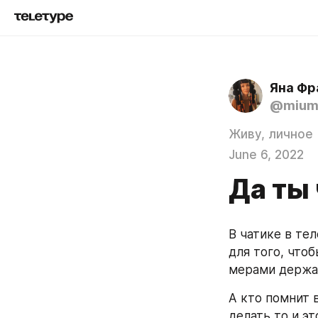
Яна Фр
@mium
Живу, личное
June 6, 2022
Да ты 
В чатике в тел
для того, что
мерами держал
А кто помнит в
делать то и эт