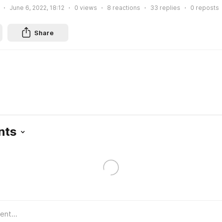
June 6, 2022, 18:12
0
views
8
reactions
33
replies
0
reposts
Share
nts