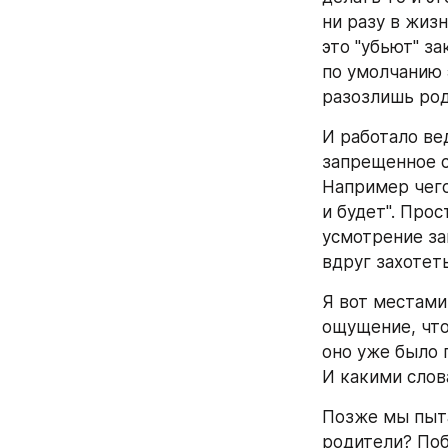
ни разу в жизн
это "убьют" за
по умолчанию э
разозлишь род
И работало вед
запрещенное с
Например чего-
и будет". Прос
усмотрение зап
вдруг захотеть
Я вот местами
ощущение, что
оно уже было 
И какими сло
Позже мы пыта
родители? Поб