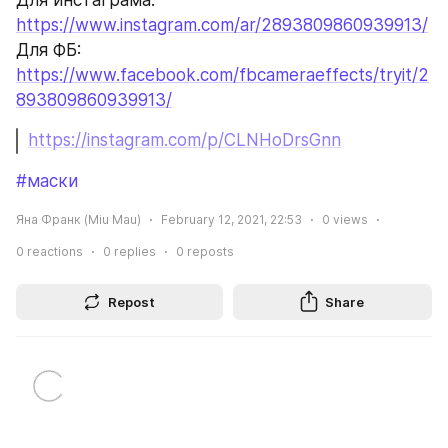
Для инстаграма: 
https://www.instagram.com/ar/2893809860939913/
Для ФБ: 
https://www.facebook.com/fbcameraeffects/tryit/2
893809860939913/
https://instagram.com/p/CLNHoDrsGnn
#маски
Яна Франк (Miu Mau)
February 12, 2021, 22:53
0
views
0
reactions
0
replies
0
reposts
Repost
Share