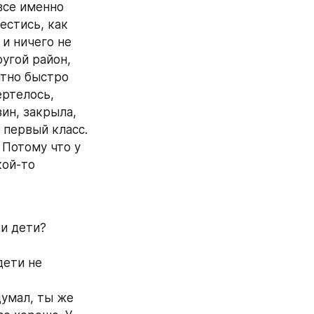
все именно 
стись, как 
и ничего не 
угой район, 
тно быстро 
ртелось, 
ин, закрыла, 
 первый класс. 
 Потому что у 
ой-то 
и дети? 
дети не 
умал, ты же 