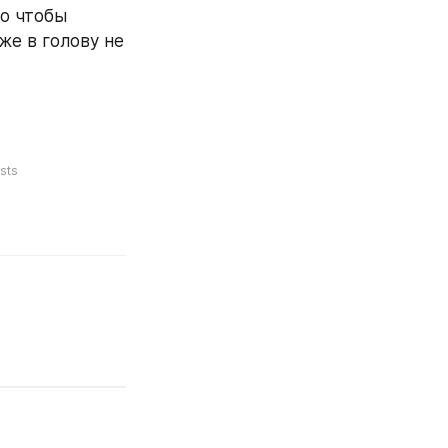
о чтобы 
е в голову не 
sts