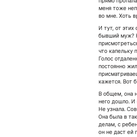
прямо пропала,
меня тоже непл
во мне. Хоть в
И тут, от этих
бывший муж? Н
присмотреться
что капельку п
Голос отдаленн
постоянно жил
присматриваеш
кажется. Вот б
В общем, она 
него дошло. И 
Не узнала. Сов
Она была в та
делам, с ребен
он не даст ей