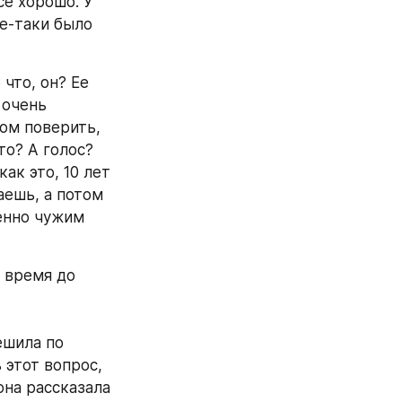
е хорошо. У 
е-таки было 
что, он? Ее 
очень 
ом поверить, 
о? А голос? 
ак это, 10 лет 
ешь, а потом 
нно чужим 
 время до 
шила по 
этот вопрос, 
на рассказала 