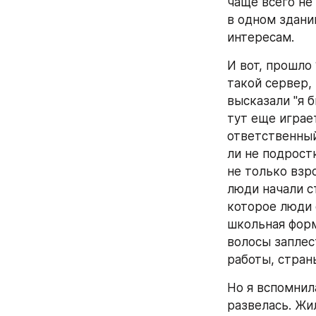
чаще всего не
в одном здании
интересам.
И вот, прошло
такой сервер,
высказали "я б
тут еще играе
ответственный
ли не подрост
не только взро
люди начали ст
которое люди 
школьная форм
волосы заплес
работы, страны
Но я вспомнила
развелась. Жи