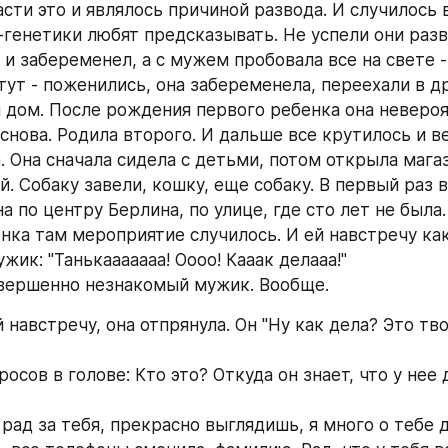
сти это и являлось причиной развода. И случилось 
-генетики любят предсказывать. Не успели они разве
и забеременел, а с мужем пробовала все на свете - 
тут - поженились, она забеременела, переехали в др
 дом. После рождения первого ребенка она невероя
снова. Родила второго. И дальше все крутилось и ве
 Она сначала сидела с детьми, потом открыла магаз
. Собаку завели, кошку, еще собаку. В первый раз в
а по центру Берлина, по улице, где сто лет не была.
нка там мероприятие случилось. И ей навстречу как
ик: "Танькааааааа! Оооо! Кааак делааа!"
вершенно незнакомый мужик. Вообще.
 навстречу, она отпрянула. Он "Ну как дела? Это тво
росов в голове: Кто это? Откуда он знает, что у нее 
 рад за тебя, прекрасно выглядишь, я много о тебе д