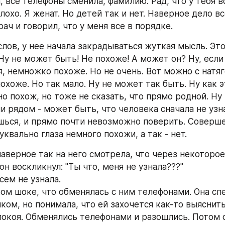
 все телефоны сменила, фамилию. Рад, что у тебя вс
охо. Я женат. Но детей так и нет. Наверное дело вс
рач и говорил, что у меня все в порядке.
 слов, у нее начала закрадываться жуткая мысль. Это 
у не может быть! Не похоже! А может он? Ну, если 
, немножко похоже. Но не очень. Вот можно с натяг
охоже. Но так мало. Ну не может так быть. Ну как эт
о похож, но тоже не сказать, что прямо родной. Ну к
и рядом - может быть, что человека сначала не узна
ься, и прямо почти невозможно поверить. Соверше
уквально глаза немного похожи, а так - нет.
наверное так на него смотрела, что через некоторое
он воскликнул: "Ты что, меня не узнала???"
сем не узнала.
ком шоке, что обменялась с ним телефонами. Она спе
ком, но понимала, что ей захочется как-то выяснить 
 покоя. Обменялись телефонами и разошлись. Потом о