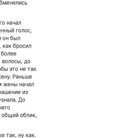
бменялись 
о начал 
нный голос, 
 он был 
 как бросил 
 более 
волосы, до 
бы это не так 
ену. Раньше 
 жены начал 
ашение из 
знала. До 
его 
 общий облик, 
 так, ну как. 