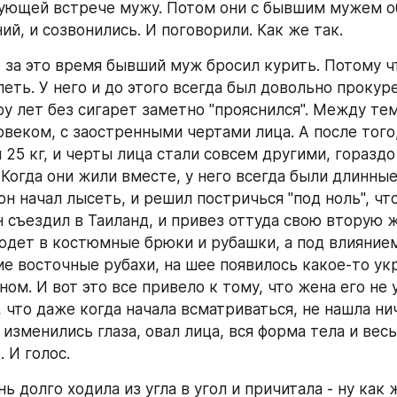
ующей встрече мужу. Потом они с бывшим мужем о
й, и созвонились. И поговорили. Как же так.
о за это время бывший муж бросил курить. Потому чт
еть. У него и до этого всегда был довольно прокуре
ру лет без сигарет заметно "прояснился". Между тем
веком, с заостренными чертами лица. А после того,
 25 кг, и черты лица стали совсем другими, гораздо
Когда они жили вместе, у него всегда были длинные 
он начал лысеть, и решил постричься "под ноль", что
н съездил в Таиланд, и привез оттуда свою вторую ж
 одет в костюмные брюки и рубашки, а под влиянием
ие восточные рубахи, на шее появилось какое-то укр
ном. И вот это все привело к тому, что жена его не у
 что даже когда начала всматриваться, не нашла нич
 изменились глаза, овал лица, вся форма тела и весь
 И голос. 
ь долго ходила из угла в угол и причитала - ну как же