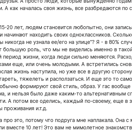
 друзья. А просто люди, которые вынужденно годам
. А как началась своя жизнь, все разбредаются по с
 15-20 лет, людям становится любопытно, они записы
 и начинают находить своих одноклассников. Сколько
ы никогда не узнала ее/его на улице"? Я - в 80% случ
т большую роль, что мы не виделись именно в такой
 период жизни, когда люди сильно меняются. Расхо
ками еще, или очень молодыми. А встретились снова
слая жизнь наступила, но уже все в другую сторону 
ареть, тяжелеть и расползаться. И еще это то самое
обычно формируют свой стиль, образ. У гас вообще 
а, и нельзя было даже каким-то альтернативным сп
ти. А потом все оделись, каждый по-своему, еще в з
 проживания и.т.д.
 про это, потому что подруга мне наплакала. Она с 
ли вместе 10 лет! Это вам не мимолетное знакомство