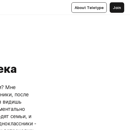
About Teletype
Join
ека
и? Мне 
ники, после 
 видишь 
ментально 
дят семьи, и 
ноклассники - 