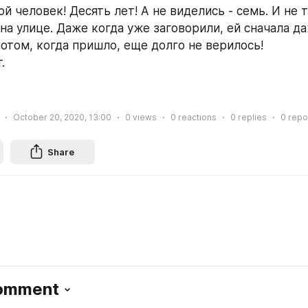
й человек! Десять лет! А не виделись - семь. И не т
а улице. Даже когда уже заговорили, ей сначала даж
потом, когда пришло, еще долго не верилось!
.
October 20, 2020, 13:00
0
views
0
reactions
0
replies
0
repo
Share
Comment