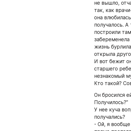
не вышло, отча
так, как врачи
она влюбилась 
получалось. А 
построили там
забеременела 
жизнь бурлила.
открыла другой
И вот бежит он
старшего ребе
незнакомый муж
Кто такой? Со
Он бросился ей
Получилось?"
У нее куча воп
получались?
- Ой, я вообще