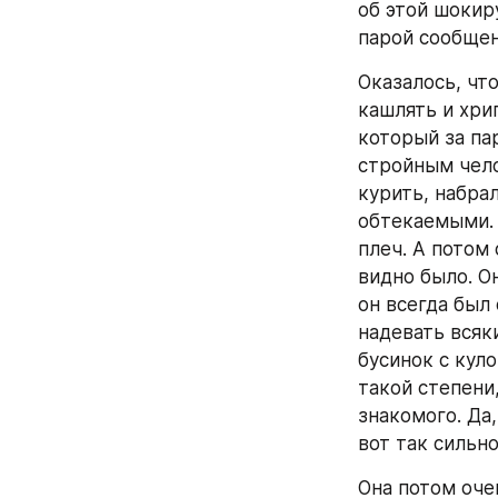
об этой шокир
парой сообщени
Оказалось, чт
кашлять и хрип
который за па
стройным чело
курить, набрал
обтекаемыми. 
плеч. А потом 
видно было. О
он всегда был
надевать всяк
бусинок с куло
такой степени,
знакомого. Да,
вот так сильно.
Она потом очен