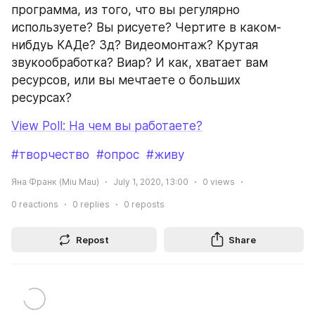
программа, из того, что вы регулярно 
используете? Вы рисуете? Чертите в каком-
нибдуь КАДе? 3д? Видеомонтаж? Крутая 
звукообработка? Виар? И как, хватает вам 
ресурсов, или вы мечтаете о больших 
ресурсах?
View Poll: На чем вы работаете?
#творчество
#опрос
#живу
Яна Франк (Miu Mau)
July 1, 2020, 13:00
0
views
0
reactions
0
replies
0
reposts
Repost
Share