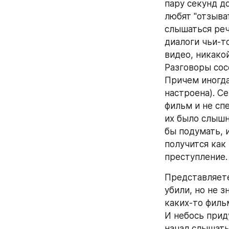
пару секунд до
любят "отзыват
слышаться речь
диалоги чьи-т
видео, никакой
Разговоры сос
Причем иногда
настроена). Се
фильм и не спе
их было слышно
бы подумать, и
получится как 
преступление. 
Представляете,
убили, но не з
каких-то филь
И небось приду
начал слышать 