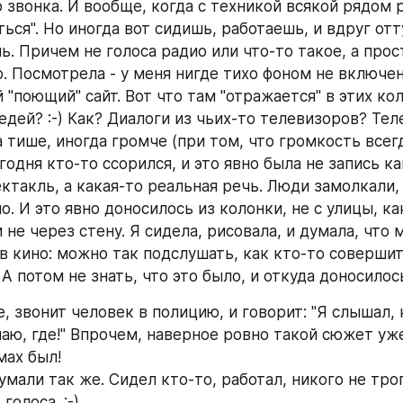
 звонка. И вообще, когда с техникой всякой рядом р
ься". Но иногда вот сидишь, работаешь, и вдруг отт
. Причем не голоса радио или что-то такое, а прост
о. Посмотрела - у меня нигде тихо фоном не включен
 "поющий" сайт. Вот что там "отражается" в этих кол
едей? :-) Как? Диалоги из чьих-то телевизоров? Тел
 тише, иногда громче (при том, что громкость всегд
годня кто-то ссорился, и это явно была не запись как
ктакль, а какая-то реальная речь. Люди замолкали, 
. И это явно доносилось из колонки, не с улицы, ка
 не через стену. Я сидела, рисовала, и думала, что 
в кино: можно так подслушать, как кто-то совершит
А потом не знать, что это было, и откуда доносилос
 звонит человек в полицию, и говорит: "Я слышал, к
наю, где!" Впрочем, наверное ровно такой сюжет уже 
мах был!
мали так же. Сидел кто-то, работал, никого не трога
голоса. :-)