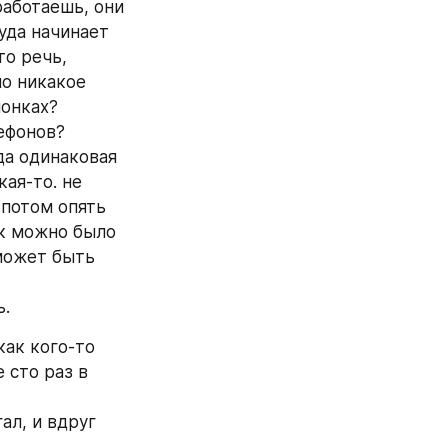
аботаешь, они 
уда начинает 
о речь, 
о никакое 
онках? 
ефонов? 
а одинаковая 
ая-то. не 
потом опять 
к можно было 
может быть 
 
ь.
ак кого-то 
сто раз в 
л, и вдруг 