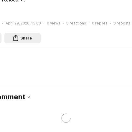
April 29, 2020, 13:00
0
views
0
reactions
0
replies
0
reposts
Share
Comment