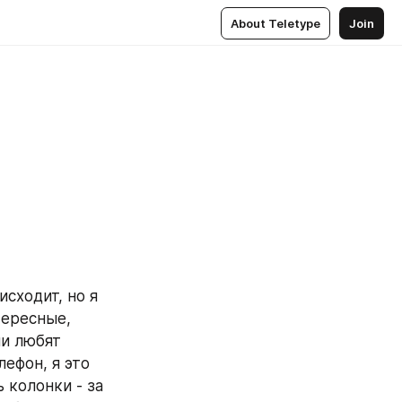
About Teletype
Join
ходит, но я 
ересные, 
и любят 
ефон, я это 
колонки - за 