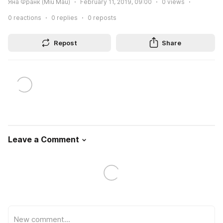
Яна Франк (Miu Mau)
February 11, 2019, 09:00
0
views
0
reactions
0
replies
0
reposts
Repost
Share
Leave a Comment