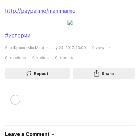
http://paypal.me/mammamiu
#истории
Яна Франк (Miu Mau)
July 24, 2017, 13:00
0
views
0
reactions
0
replies
0
reposts
Repost
Share
Leave a Comment