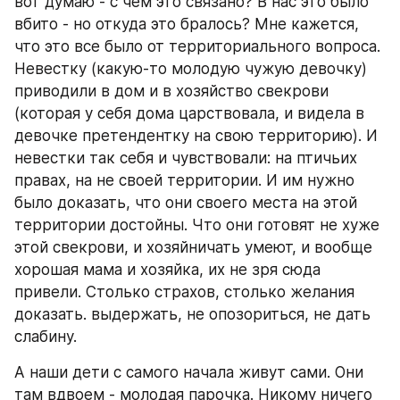
вот думаю - с чем это связано? В нас это было 
вбито - но откуда это бралось? Мне кажется, 
что это все было от территориального вопроса. 
Невестку (какую-то молодую чужую девочку) 
приводили в дом и в хозяйство свекрови 
(которая у себя дома царствовала, и видела в 
девочке претендентку на свою территорию). И 
невестки так себя и чувствовали: на птичьих 
правах, на не своей территории. И им нужно 
было доказать, что они своего места на этой 
территории достойны. Что они готовят не хуже 
этой свекрови, и хозяйничать умеют, и вообще 
хорошая мама и хозяйка, их не зря сюда 
привели. Столько страхов, столько желания 
доказать. выдержать, не опозориться, не дать 
слабину.
А наши дети с самого начала живут сами. Они 
там вдвоем - молодая парочка. Никому ничего 