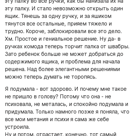
эту палку во все ручки, как бы нанизала их на 
эту палку. И стало невозможно открыть один 
ящик. Тянешь за одну ручку, и за яшиком 
тянутся все остальные, прияем тяжело и 
трудно. Короче, заблокировали все это дело. 
Хм. Простое и гениальное решение. Ну да- в 
ручках комода теперь торчит палка от швабры. 
Зато ребенок больше не может добраться до 
содержимого ящика, и проблема для начала 
решена. Над более элегантными решениями 
можно теперь думать не торопясь.
Я подумала - вот здорово. И почему мне такое 
не пришло в голову? Потому что она - не 
психовала, не металась, и спокойно подумала и 
придумала. Только намного позже я поняла, что 
все мои метания и психи я сама же себе 
устроила.
Ну и потом, отрастает, конечно, тот самый 