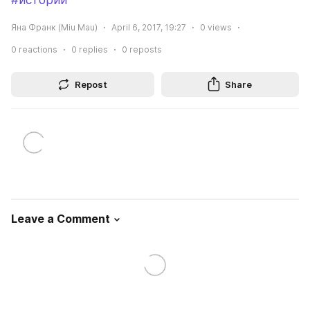
#истории
Яна Франк (Miu Mau)
April 6, 2017, 19:27
0
views
0
reactions
0
replies
0
reposts
Repost
Share
Leave a Comment