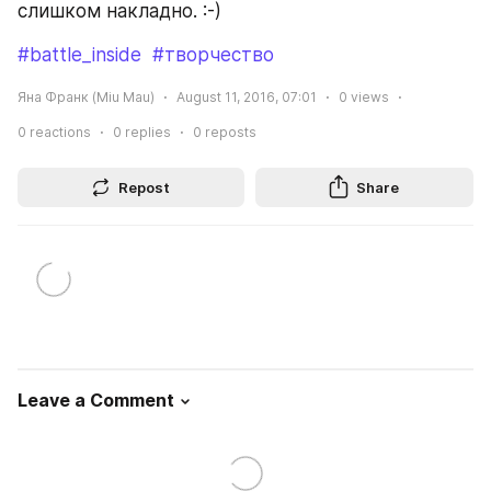
слишком накладно. :-)
#battle_inside
#творчество
Яна Франк (Miu Mau)
August 11, 2016, 07:01
0
views
0
reactions
0
replies
0
reposts
Repost
Share
Leave a Comment