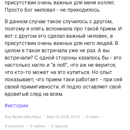
присутствии очень важных для меня коллег. 
Просто Бог миловал - не приходилось.
В данном случае такое случилось с другом, 
поэтому я опять вспомнила про такой прием. И 
вот с другом это сделал важный человек, в 
присутствии очень важных для него людей. В 
целом я такое встречала уже не раз. А вы 
встречали? С одной стороны казалось бы - это 
настолько нагло и "в лоб", что аж не верится, 
что кто-то может на это купиться. Но опыт 
показывает, что прием таки работает - при сей 
своей примитивности. И подло оставляет свой 
ядовитый след на всем.
#истории
Яна Франк (Miu Mau)
May 16, 2016, 05:01
0
views
0
reactions
0
replies
0
reposts