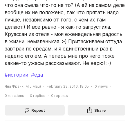
что она съела что-то не то? (А ей на самом деле 
вообще их не положено, так что прятать надо 
лучше, независимо от того, с чем их там 
делают.) И все равно - я как-то загрустила. 
Круассан из отеля - моя еженедельная радость 
в жизни, немаленькая. :-) Притаскиваем оттуда 
завтрак по средам, и я единственный раз в 
неделю его ем. А теперь мне про него тоже 
какие-то ужасы рассказывают. Не верю! :-)
#истории
#еда
Яна Франк (Miu Mau)
February 23, 2016, 18:05
0
views
0
reactions
0
replies
0
reposts
Repost
Share