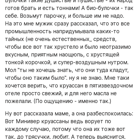
Булочки такие душистые и пушистые - их народ 
готов брать и есть тоннами! А био-булочки - так 
себе. Возьмут парочку, и больше им не надо.
На это мне мужик сразу рассказал, что это все 
промышленность напридумывала каких-то 
тайных (не очень естественных_ средств, 
чтобы все вот так хрустело и было неотразимо 
вкусным, приятным наощюпь, с хрустящей 
тонкой корочкой, и супер-воздушным нутром. 
Мол "ты не хочешь знать, что они туда кладут, 
чтобы оно таким было". ну я не знаю. Мне таки 
хочется верить, что круассан в пятизвездочном 
отеле просто свежий, и для него масла не 
пожелали. (По ощущению - именно так.)
Ну вот рассказала маме, а она разбеспокоилась: 
Вот Минивер круассаны ведь ворует по 
каждому случаю, потому что она их тоже вот 
так, до трясучки, любит. А теперь выяснится, 